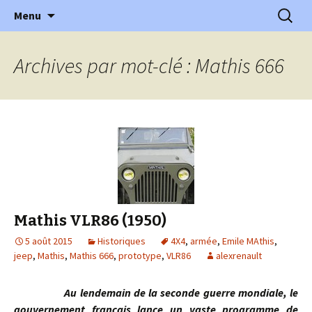
l'automobile ancienne : articles, historiques
Aller
Recherc
l'Automobile Ancienne
Menu
au
…
contenu
Archives par mot-clé : Mathis 666
Mathis VLR86 (1950)
5 août 2015
Historiques
4X4
,
armée
,
Emile MAthis
,
jeep
,
Mathis
,
Mathis 666
,
prototype
,
VLR86
alexrenault
Au lendemain de la seconde guerre mondiale, le
gouvernement français lance un vaste programme de