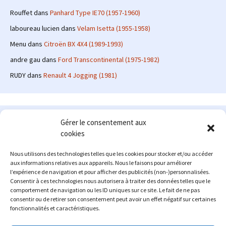
Rouffet
dans
Panhard Type IE70 (1957-1960)
laboureau lucien
dans
Velam Isetta (1955-1958)
Menu
dans
Citroën BX 4X4 (1989-1993)
andre gau
dans
Ford Transcontinental (1975-1982)
RUDY
dans
Renault 4 Jogging (1981)
Le site en quelques mots
Gérer le consentement aux
cookies
Alexrenault
: passionné d'automobile ancienne depuis de
nombreuses années, j'ai commencé à partager ma passion sur
Nous utilisons des technologies telles que les cookies pour stocker et/ou accéder
internet à partir de 2009 au travers d'un blog qui a connu un relatif
aux informations relatives aux appareils. Nous le faisons pour améliorer
succès. Fin 2013, je décide de prendre mon autonomie et me lancer
l’expérience de navigation et pour afficher des publicités (non-)personnalisées.
avec mon propre site : l'Automobile Ancienne.
Consentir à ces technologies nous autorisera à traiter des données telles que le
comportement de navigation ou les ID uniques sur ce site. Le fait de ne pas
Me contacter : alex(at)lautomobileancienne.com
consentir ou de retirer son consentement peut avoir un effet négatif sur certaines
fonctionnalités et caractéristiques.