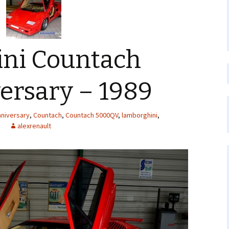
ni Countach
ersary – 1989
nniversary
,
Countach
,
Countach 5000QV
,
lamborghini
,
alexrenault