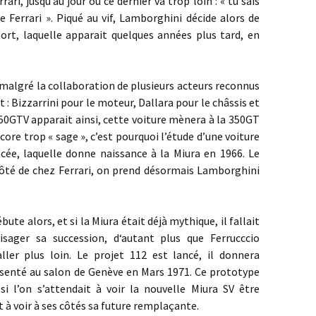
ri, jusqu’au jour ou ce dernier va trop loin : « tu sais
e Ferrari ». Piqué au vif, Lamborghini décide alors de
ort, laquelle apparait quelques années plus tard, en
ré la collaboration de plusieurs acteurs reconnus
t : Bizzarrini pour le moteur, Dallara pour le châssis et
350GTV apparait ainsi, cette voiture mènera à la 350GT
ncore trop « sage », c’est pourquoi l’étude d’une voiture
cée, laquelle donne naissance à la Miura en 1966. Le
ôté de chez Ferrari, on prend désormais Lamborghini
lors, et si la Miura était déjà mythique, il fallait
sager sa succession, d‘autant plus que Ferrucccio
ler plus loin. Le projet 112 est lancé, il donnera
senté au salon de Genève en Mars 1971. Ce prototype
si l’on s’attendait à voir la nouvelle Miura SV être
 à voir à ses côtés sa future remplaçante.