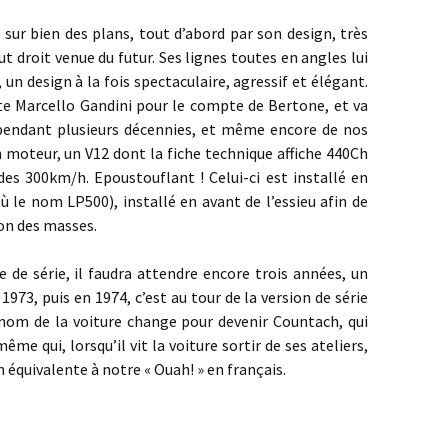
n des plans, tout d’abord par son design, très
t droit venue du futur. Ses lignes toutes en angles lui
 un design à la fois spectaculaire, agressif et élégant.
ste Marcello Gandini pour le compte de Bertone, et va
 pendant plusieurs décennies, et même encore de nos
un moteur, un V12 dont la fiche technique affiche 440Ch
es 300km/h. Epoustouflant ! Celui-ci est installé en
où le nom LP500), installé en avant de l’essieu afin de
on des masses.
érie, il faudra attendre encore trois années, un
973, puis en 1974, c’est au tour de la version de série
 nom de la voiture change pour devenir Countach, qui
me qui, lorsqu’il vit la voiture sortir de ses ateliers,
n équivalente à notre « Ouah! » en français.