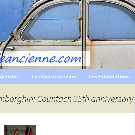
s, historiques …
ile Ancienne
Articles
Les Constructeurs
Les Exhumations
 curiosités
amborghini Countach 25th anniversary
 évènements
 musées