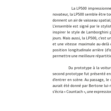
La LP500 impressionne sur bie
novateur, la LP500 semble être tou
donnent un air de vaisseau spatial,
L’ensemble est signé par le styli
inspirer le style de Lamborghini
jours. Mais aussi, la LP500, c’est 
et une vitesse maximale au-delà d
position longitudinale arrière (d’
permettre une meilleure répartiti
Du prototype à la voiture de s
second prototype fut présenté en 1
d’entrer en scène. Au passage, le
aurait été donné par Bertone lui-mê
s’écria « Countach », une expressio