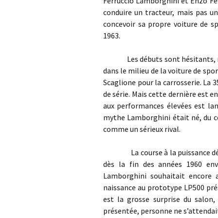
Ferruccio Lamborghini et Enzo Ferra
conduire un tracteur, mais pas un
concevoir sa propre voiture de sp
1963.
Les débuts sont hésitants, malg
dans le milieu de la voiture de spor
Scaglione pour la carrosserie. La 
de série. Mais cette dernière est e
aux performances élevées est lan
mythe Lamborghini était né, du c
comme un sérieux rival.
La course à la puissance débute a
dès la fin des années 1960 envi
Lamborghini souhaitait encore al
naissance au prototype LP500 pré
est la grosse surprise du salon, 
présentée, personne ne s’attendait