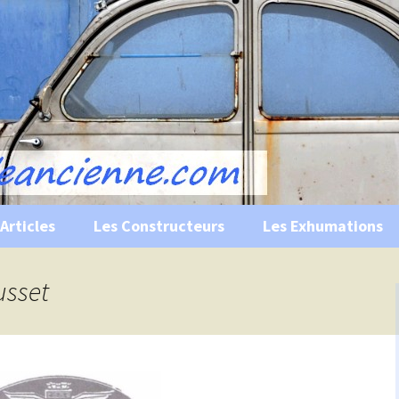
s, historiques …
ile Ancienne
Articles
Les Constructeurs
Les Exhumations
 curiosités
usset
 évènements
 musées