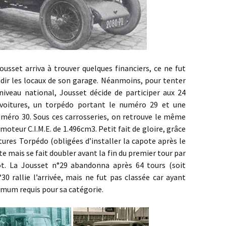
arriva à trouver quelques financiers, ce ne fut
ndir les locaux de son garage. Néanmoins, pour tenter
niveau national, Jousset décide de participer aux 24
voitures, un torpédo portant le numéro 29 et une
numéro 30. Sous ces carrosseries, on retrouve le même
oteur C.I.M.E. de 1.496cm3. Petit fait de gloire, grâce
tures Torpédo (obligées d’installer la capote après le
te mais se fait doubler avant la fin du premier tour par
ot. La Jousset n°29 abandonna après 64 tours (soit
30 rallie l’arrivée, mais ne fut pas classée car ayant
imum requis pour sa catégorie.