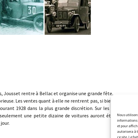
usset rentre à Bellac et organise une grande fête,
ieuse. Les ventes quant à elle ne rentrent pas, si bien
ourant 1928 dans la plus grande discrétion. Sur les 4
Nous utilison
 seulement une petite dizaine de voitures auront été
informations 
jour.
et pour affic
autorisera à 
ce site. Le fa