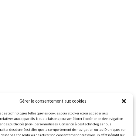
Gérer le consentement aux cookies
s des technologies telles que les cookies pour stocker et/ou accéder aux
relatives aux appareils. Nous le faisons pour améliorer l’expérience de navigation
her des publicités (non-)personnalisées. Consentir à ces technologies nous
traiter des données telles que le comportement de navigation ou les ID uniques sur
it de ne pas consentir ou de retirer son consentement peut avoir un effet négatif sur