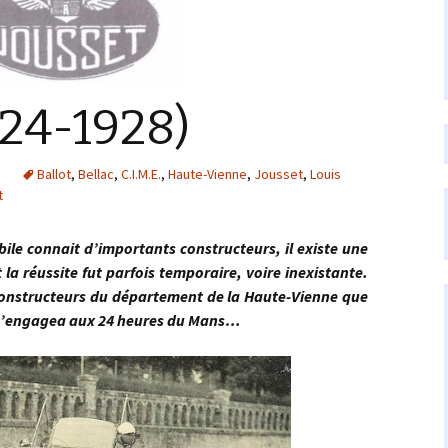
924-1928)
s
Ballot
,
Bellac
,
C.I.M.E.
,
Haute-Vienne
,
Jousset
,
Louis
t
connait d’importants constructeurs, il existe une
 la réussite fut parfois temporaire, voire inexistante.
 constructeurs du département de la Haute-Vienne que
i s’engagea aux 24 heures du Mans…