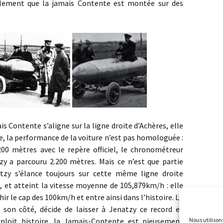
alement que la jamais Contente est montée sur des
ente s’aligne sur la ligne droite d’Achères, elle
e, la performance de la voiture n’est pas homologuée :
00 mètres avec le repère officiel, le chronométreur
zy a parcouru 2.200 mètres. Mais ce n’est que partie
atzy s’élance toujours sur cette même ligne droite
 et atteint la vitesse moyenne de 105,879km/h : elle
hir le cap des 100km/h et entre ainsi dans l’histoire. Le
son côté, décide de laisser à Jenatzy ce record et
exploit histoire, la Jamais-Contente est pieusement
Nous utilison