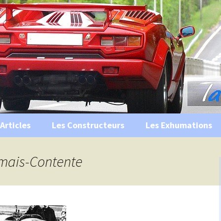
s, historiques …
ile Ancienne
Articles
Les Constructeurs
Les Exhumations
 curiosités
amais-Contente
 évènements
 musées