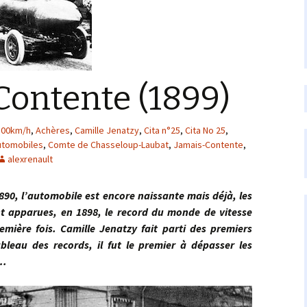
Contente (1899)
100km/h
,
Achères
,
Camille Jenatzy
,
Cita n°25
,
Cita No 25
,
utomobiles
,
Comte de Chasseloup-Laubat
,
Jamais-Contente
,
alexrenault
 l’automobile est encore naissante mais déjà, les
t apparues, en 1898, le record du monde de vitesse
emière fois. Camille Jenatzy fait parti des premiers
bleau des records, il fut le premier à dépasser les
e…