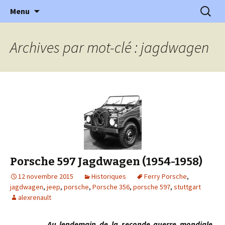
l'automobile ancienne : articles, historiques
Aller
Recherc
l'Automobile Ancienne
Menu
au
…
contenu
Archives par mot-clé : jagdwagen
Porsche 597 Jagdwagen (1954-1958)
12 novembre 2015
Historiques
Ferry Porsche
,
jagdwagen
,
jeep
,
porsche
,
Porsche 356
,
porsche 597
,
stuttgart
alexrenault
Au lendemain de la seconde guerre mondiale,