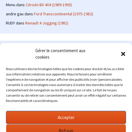
Menu
dans
Citroën BX 4X4 (1989-1993)
andre gau
dans
Ford Transcontinental (1975-1982)
RUDY
dans
Renault 4 Jogging (1981)
Le site en quelques mots
Gérer le consentement aux
cookies
Alexrenault
: passionné d'automobile ancienne depuis de
nombreuses années, j'ai commencé à partager ma passion sur
Nous utilisons des technologies telles que les cookies pour stocker et/ou accéder
internet à partir de 2009 au travers d'un blog qui a connu un relatif
aux informations relatives aux appareils. Nous le faisons pour améliorer
succès. Fin 2013, je décide de prendre mon autonomie et me lancer
l’expérience de navigation et pour afficher des publicités (non-)personnalisées.
avec mon propre site : l'Automobile Ancienne.
Consentir à ces technologies nous autorisera à traiter des données telles que le
comportement de navigation ou les ID uniques sur ce site. Le fait de ne pas
Me contacter : alex(at)lautomobileancienne.com
consentir ou de retirer son consentement peut avoir un effet négatif sur certaines
fonctionnalités et caractéristiques.
Accepter
Refuser