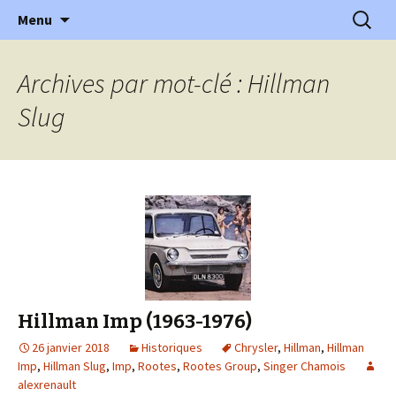
l'automobile ancienne : articles, historiques
Aller
Recherc
l'Automobile Ancienne
Menu
au
…
contenu
Archives par mot-clé : Hillman
Slug
Hillman Imp (1963-1976)
26 janvier 2018
Historiques
Chrysler
,
Hillman
,
Hillman
Imp
,
Hillman Slug
,
Imp
,
Rootes
,
Rootes Group
,
Singer Chamois
alexrenault