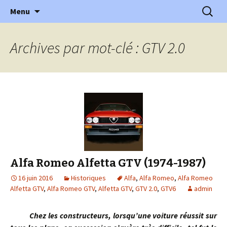
l'automobile ancienne : articles, historiques
Aller
Recherc
l'Automobile Ancienne
Menu
au
…
contenu
Archives par mot-clé : GTV 2.0
Alfa Romeo Alfetta GTV (1974-1987)
16 juin 2016
Historiques
Alfa
,
Alfa Romeo
,
Alfa Romeo
Alfetta GTV
,
Alfa Romeo GTV
,
Alfetta GTV
,
GTV 2.0
,
GTV6
admin
Chez les constructeurs, lorsqu’une voiture réussit sur