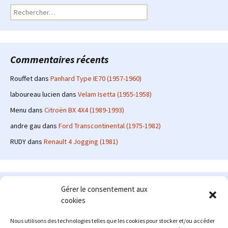
Rechercher :
Commentaires récents
Rouffet
dans
Panhard Type IE70 (1957-1960)
laboureau lucien
dans
Velam Isetta (1955-1958)
Menu
dans
Citroën BX 4X4 (1989-1993)
andre gau
dans
Ford Transcontinental (1975-1982)
RUDY
dans
Renault 4 Jogging (1981)
Le site en quelques mots
Gérer le consentement aux
cookies
Alexrenault
: passionné d'automobile ancienne depuis de
nombreuses années, j'ai commencé à partager ma passion sur
Nous utilisons des technologies telles que les cookies pour stocker et/ou accéder
internet à partir de 2009 au travers d'un blog qui a connu un relatif