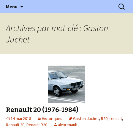
l'automobile ancienne : articles, historiques
Aller
Recherc
l'Automobile Ancienne
Menu
au
…
contenu
Archives par mot-clé : Gaston
Juchet
Renault 20 (1976-1984)
14 mai 2018
Historiques
Gaston Juchet
,
R20
,
renault
,
Renault 20
,
Renault R20
alexrenault