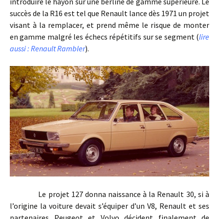
introduire le hayon sur une berline de gamme supérieure. Le
succès de la R16 est tel que Renault lance dès 1971 un projet
visant à la remplacer, et prend même le risque de monter
en gamme malgré les échecs répétitifs sur se segment (
lire
aussi : Renault Rambler
).
Le projet 127 donna naissance à la Renault 30, si à
l’origine la voiture devait s’équiper d’un V8, Renault et ses
partenaires Peugeot et Volvo décident finalement de