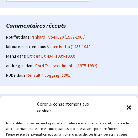
Commentaires récents
Rouffet
dans
Panhard Type IE70 (1957-1960)
laboureau lucien
dans
Velam Isetta (1955-1958)
Menu
dans
Citroën BX 4X4 (1989-1993)
andre gau
dans
Ford Transcontinental (1975-1982)
RUDY
dans
Renault 4 Jogging (1981)
Le site en quelques mots
Gérer le consentement aux
cookies
Alexrenault
: passionné d'automobile ancienne depuis de
nombreuses années, j'ai commencé à partager ma passion sur
Nous utilisons des technologies telles que les cookies pour stocker et/ou accéder
internet à partir de 2009 au travers d'un blog qui a connu un relatif
aux informations relatives aux appareils. Nous le faisons pour améliorer
succès. Fin 2013, je décide de prendre mon autonomie et me lancer
l’expérience de navigation et pour afficher des publicités (non-)personnalisées.