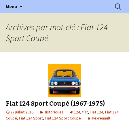
l'automobile ancienne : articles, historiques
Aller
Recherc
l'Automobile Ancienne
Menu
au
…
contenu
Archives par mot-clé : Fiat 124
Sport Coupé
Fiat 124 Sport Coupé (1967-1975)
27 juillet 2016
Historiques
124
,
fiat
,
Fiat 124
,
Fiat 124
Coupé
,
Fiat 124 Sport
,
Fiat 124 Sport Coupé
alexrenault