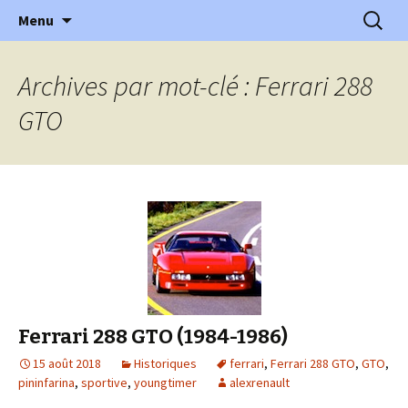
l'automobile ancienne : articles, historiques
Aller
Recherc
l'Automobile Ancienne
Menu
au
…
contenu
Archives par mot-clé : Ferrari 288
GTO
Ferrari 288 GTO (1984-1986)
15 août 2018
Historiques
ferrari
,
Ferrari 288 GTO
,
GTO
,
pininfarina
,
sportive
,
youngtimer
alexrenault