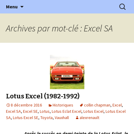
l'automobile ancienne : articles, historiques
Aller
Recherc
l'Automobile Ancienne
Menu
au
…
contenu
Archives par mot-clé : Excel SA
Lotus Excel (1982-1992)
8 décembre 2016
Historiques
collin chapman
,
Excel
,
Excel SA
,
Excel SE
,
Lotus
,
Lotus Eclat Excel
,
Lotus Excel
,
Lotus Excel
SA
,
Lotus Excel SE
,
Toyota
,
Vauxhall
alexrenault
Après le succès en demi-teinte de la Lotus Eclat, le