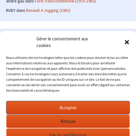
andre gau
dans
Ford Transcontinental (1975-1982)
RUDY
dans
Renault 4 Jogging (1981)
Le site en quelques mots
Gérer le consentement aux
cookies
Alexrenault
: passionné d'automobile ancienne depuis de
nombreuses années, j'ai commencé à partager ma passion sur
Nous utilisons des technologies telles que les cookies pour stocker et/ou accéder
internet à partir de 2009 au travers d'un blog qui a connu un relatif
aux informations relatives aux appareils. Nous le faisons pour améliorer
succès. Fin 2013, je décide de prendre mon autonomie et me lancer
l’expérience de navigation et pour afficher des publicités (non-)personnalisées.
avec mon propre site : l'Automobile Ancienne.
Consentir à ces technologies nous autorisera à traiter des données telles que le
comportement de navigation ou les ID uniques sur ce site. Le fait de ne pas
Me contacter : alex(at)lautomobileancienne.com
consentir ou de retirer son consentement peut avoir un effet négatif sur certaines
fonctionnalités et caractéristiques.
Accepter
Refuser
Voir les préférences