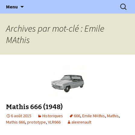
l'automobile ancienne : articles, historiques
Aller
Recherc
l'Automobile Ancienne
Menu
au
…
contenu
Archives par mot-clé : Emile
MAthis
Mathis 666 (1948)
6 août 2015
Historiques
666
,
Emile MAthis
,
Mathis
,
Mathis 666
,
prototype
,
VLR666
alexrenault