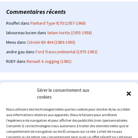
Commentaires récents
Rouffet
dans
Panhard Type IE70 (1957-1960)
laboureau lucien
dans
Velam Isetta (1955-1958)
Menu
dans
Citroën BX 4X4 (1989-1993)
andre gau
dans
Ford Transcontinental (1975-1982)
RUDY
dans
Renault 4 Jogging (1981)
Le site en quelques mots
Gérer le consentement aux
cookies
Alexrenault
: passionné d'automobile ancienne depuis de
nombreuses années, j'ai commencé à partager ma passion sur
Nous utilisons des technologies telles que les cookies pour stocker et/ou accéder
internet à partir de 2009 au travers d'un blog qui a connu un relatif
aux informations relatives aux appareils. Nous le faisons pour améliorer
succès. Fin 2013, je décide de prendre mon autonomie et me lancer
l’expérience de navigation et pour afficher des publicités (non-)personnalisées.
avec mon propre site : l'Automobile Ancienne.
Consentir à ces technologies nous autorisera à traiter des données telles que le
comportement de navigation ou les ID uniques sur ce site. Le fait de ne pas
Me contacter : alex(at)lautomobileancienne.com
consentir ou de retirer son consentement peut avoir un effet négatif sur certaines