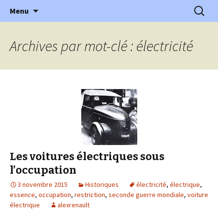
l'automobile ancienne : articles, historiques
Aller
Recherc
l'Automobile Ancienne
Menu
au
…
contenu
Archives par mot-clé : électricité
Les voitures électriques sous
l’occupation
3 novembre 2015
Historiques
électricité
,
électrique
,
essence
,
occupation
,
restriction
,
seconde guerre mondiale
,
voiture
électrique
alexrenault