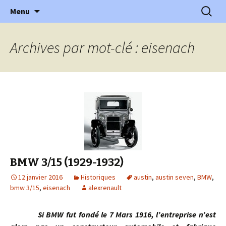
l'automobile ancienne : articles, historiques
Aller
Recherc
l'Automobile Ancienne
Menu
au
…
contenu
Archives par mot-clé : eisenach
BMW 3/15 (1929-1932)
12 janvier 2016
Historiques
austin
,
austin seven
,
BMW
,
bmw 3/15
,
eisenach
alexrenault
Si BMW fut fondé le 7 Mars 1916, l’entreprise n’est