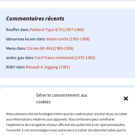
Commentaires récents
Rouffet
dans
Panhard Type IE70 (1957-1960)
laboureau lucien
dans
Velam Isetta (1955-1958)
Menu
dans
Citroën BX 4X4 (1989-1993)
andre gau
dans
Ford Transcontinental (1975-1982)
RUDY
dans
Renault 4 Jogging (1981)
Le site en quelques mots
Gérer le consentement aux
cookies
Alexrenault
: passionné d'automobile ancienne depuis de
nombreuses années, j'ai commencé à partager ma passion sur
Nous utilisons des technologies telles que les cookies pour stocker et/ou accéder
internet à partir de 2009 au travers d'un blog qui a connu un relatif
aux informations relatives aux appareils. Nous le faisons pour améliorer
succès. Fin 2013, je décide de prendre mon autonomie et me lancer
l’expérience de navigation et pour afficher des publicités (non-)personnalisées.
avec mon propre site : l'Automobile Ancienne.
Consentir à ces technologies nous autorisera à traiter des données telles que le