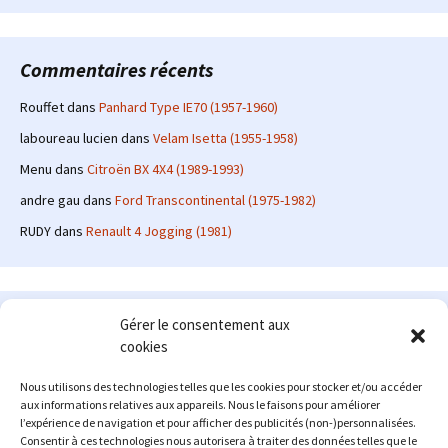
Commentaires récents
Rouffet
dans
Panhard Type IE70 (1957-1960)
laboureau lucien
dans
Velam Isetta (1955-1958)
Menu
dans
Citroën BX 4X4 (1989-1993)
andre gau
dans
Ford Transcontinental (1975-1982)
RUDY
dans
Renault 4 Jogging (1981)
Le site en quelques mots
Gérer le consentement aux
cookies
Alexrenault
: passionné d'automobile ancienne depuis de
nombreuses années, j'ai commencé à partager ma passion sur
Nous utilisons des technologies telles que les cookies pour stocker et/ou accéder
internet à partir de 2009 au travers d'un blog qui a connu un relatif
aux informations relatives aux appareils. Nous le faisons pour améliorer
succès. Fin 2013, je décide de prendre mon autonomie et me lancer
l’expérience de navigation et pour afficher des publicités (non-)personnalisées.
avec mon propre site : l'Automobile Ancienne.
Consentir à ces technologies nous autorisera à traiter des données telles que le