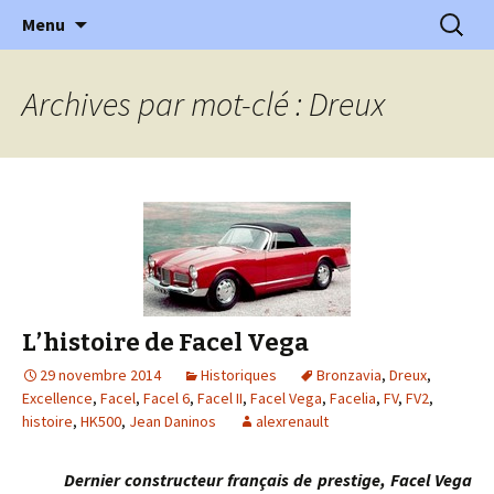
l'automobile ancienne : articles, historiques
Aller
Recherc
l'Automobile Ancienne
Menu
au
…
contenu
Archives par mot-clé : Dreux
L’histoire de Facel Vega
29 novembre 2014
Historiques
Bronzavia
,
Dreux
,
Excellence
,
Facel
,
Facel 6
,
Facel II
,
Facel Vega
,
Facelia
,
FV
,
FV2
,
histoire
,
HK500
,
Jean Daninos
alexrenault
Dernier constructeur français de prestige, Facel Vega