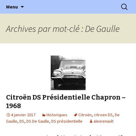
l'automobile ancienne : articles, historiques
Aller
Recherc
l'Automobile Ancienne
Menu
au
…
contenu
Archives par mot-clé : De Gaulle
Citroën DS Présidentielle Chapron –
1968
4 janvier 2017
Historiques
Citroën
,
citroen DS
,
De
Gaulle
,
DS
,
DS De Gaulle
,
DS présidentielle
alexrenault