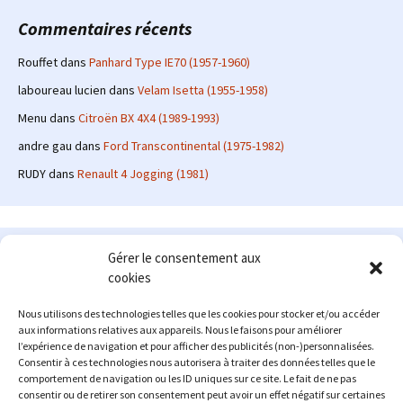
Commentaires récents
Rouffet
dans
Panhard Type IE70 (1957-1960)
laboureau lucien
dans
Velam Isetta (1955-1958)
Menu
dans
Citroën BX 4X4 (1989-1993)
andre gau
dans
Ford Transcontinental (1975-1982)
RUDY
dans
Renault 4 Jogging (1981)
Le site en quelques mots
Gérer le consentement aux
cookies
Alexrenault
: passionné d'automobile ancienne depuis de
nombreuses années, j'ai commencé à partager ma passion sur
Nous utilisons des technologies telles que les cookies pour stocker et/ou accéder
internet à partir de 2009 au travers d'un blog qui a connu un relatif
aux informations relatives aux appareils. Nous le faisons pour améliorer
succès. Fin 2013, je décide de prendre mon autonomie et me lancer
l’expérience de navigation et pour afficher des publicités (non-)personnalisées.
avec mon propre site : l'Automobile Ancienne.
Consentir à ces technologies nous autorisera à traiter des données telles que le
comportement de navigation ou les ID uniques sur ce site. Le fait de ne pas
Me contacter : alex(at)lautomobileancienne.com
consentir ou de retirer son consentement peut avoir un effet négatif sur certaines