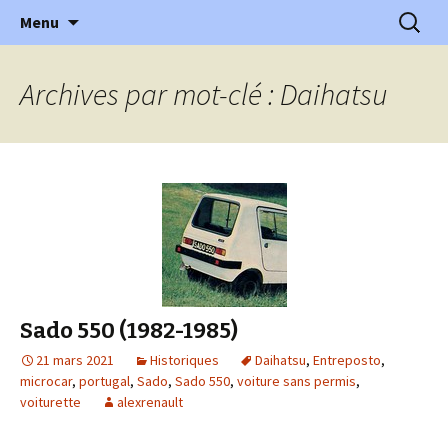
l'automobile ancienne : articles, historiques
Aller
Recherc
l'Automobile Ancienne
Menu
au
…
contenu
Archives par mot-clé : Daihatsu
Sado 550 (1982-1985)
21 mars 2021
Historiques
Daihatsu
,
Entreposto
,
microcar
,
portugal
,
Sado
,
Sado 550
,
voiture sans permis
,
voiturette
alexrenault