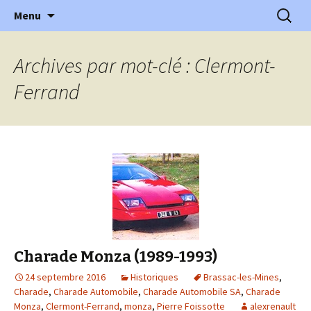
l'automobile ancienne : articles, historiques
Aller
Recherc
l'Automobile Ancienne
Menu
au
…
contenu
Archives par mot-clé : Clermont-
Ferrand
Charade Monza (1989-1993)
24 septembre 2016
Historiques
Brassac-les-Mines
,
Charade
,
Charade Automobile
,
Charade Automobile SA
,
Charade
Monza
,
Clermont-Ferrand
,
monza
,
Pierre Foissotte
alexrenault