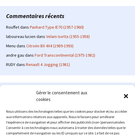
Commentaires récents
Rouffet
dans
Panhard Type IE70 (1957-1960)
laboureau lucien
dans
Velam Isetta (1955-1958)
Menu
dans
Citroën BX 4X4 (1989-1993)
andre gau
dans
Ford Transcontinental (1975-1982)
RUDY
dans
Renault 4 Jogging (1981)
Le site en quelques mots
Gérer le consentement aux
cookies
Alexrenault
: passionné d'automobile ancienne depuis de
nombreuses années, j'ai commencé à partager ma passion sur
Nous utilisons des technologies telles que les cookies pour stocker et/ou accéder
internet à partir de 2009 au travers d'un blog qui a connu un relatif
aux informations relatives aux appareils. Nous le faisons pour améliorer
succès. Fin 2013, je décide de prendre mon autonomie et me lancer
l’expérience de navigation et pour afficher des publicités (non-)personnalisées.
avec mon propre site : l'Automobile Ancienne.
Consentir à ces technologies nous autorisera à traiter des données telles que le
comportement de navigation ou les ID uniques sur ce site. Le fait de ne pas
Me contacter : alex(at)lautomobileancienne.com