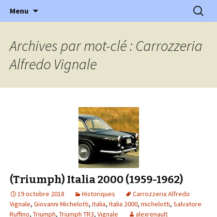
l'automobile ancienne : articles, historiques
Aller
Recherc
l'Automobile Ancienne
Menu
au
…
contenu
Archives par mot-clé : Carrozzeria
Alfredo Vignale
(Triumph) Italia 2000 (1959-1962)
19 octobre 2018
Historiques
Carrozzeria Alfredo
Vignale
,
Giovanni Michelotti
,
Italia
,
Italia 2000
,
michelotti
,
Salvatore
Ruffino
,
Triumph
,
Triumph TR3
,
Vignale
alexrenault