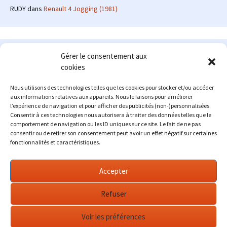
RUDY
dans
Renault 4 Jogging (1981)
Le site en quelques mots
Gérer le consentement aux
cookies
Alexrenault
: passionné d'automobile ancienne depuis de
nombreuses années, j'ai commencé à partager ma passion sur
Nous utilisons des technologies telles que les cookies pour stocker et/ou accéder
internet à partir de 2009 au travers d'un blog qui a connu un relatif
aux informations relatives aux appareils. Nous le faisons pour améliorer
succès. Fin 2013, je décide de prendre mon autonomie et me lancer
l’expérience de navigation et pour afficher des publicités (non-)personnalisées.
avec mon propre site : l'Automobile Ancienne.
Consentir à ces technologies nous autorisera à traiter des données telles que le
comportement de navigation ou les ID uniques sur ce site. Le fait de ne pas
Me contacter : alex(at)lautomobileancienne.com
consentir ou de retirer son consentement peut avoir un effet négatif sur certaines
fonctionnalités et caractéristiques.
Accepter
Refuser
Voir les préférences
Fièrement propulsé par WordPress