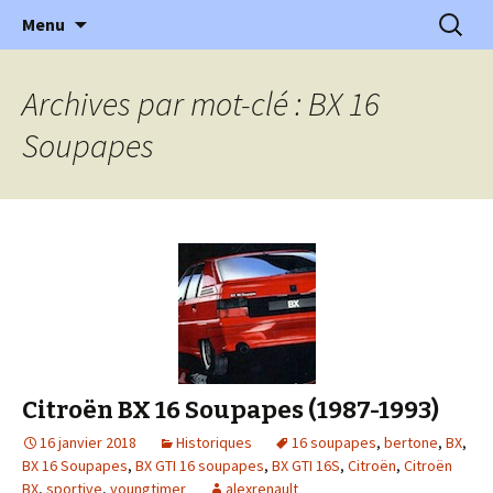
l'automobile ancienne : articles, historiques
Aller
Recherc
l'Automobile Ancienne
Menu
au
…
contenu
Archives par mot-clé : BX 16
Soupapes
Citroën BX 16 Soupapes (1987-1993)
16 janvier 2018
Historiques
16 soupapes
,
bertone
,
BX
,
BX 16 Soupapes
,
BX GTI 16 soupapes
,
BX GTI 16S
,
Citroën
,
Citroën
BX
,
sportive
,
youngtimer
alexrenault