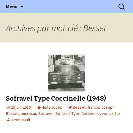
l'automobile ancienne : articles, historiques
Aller
Recherc
l'Automobile Ancienne
Menu
au
…
contenu
Archives par mot-clé : Besset
Sofravel Type Coccinelle (1948)
26 juin 2019
Historiques
Besset
,
france
,
Joseph
Besset
,
microcar
,
Sofravel
,
Sofravel Type Coccinelle
,
voiturette
alexrenault