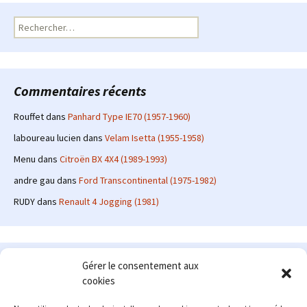
Rechercher :
Commentaires récents
Rouffet
dans
Panhard Type IE70 (1957-1960)
laboureau lucien
dans
Velam Isetta (1955-1958)
Menu
dans
Citroën BX 4X4 (1989-1993)
andre gau
dans
Ford Transcontinental (1975-1982)
RUDY
dans
Renault 4 Jogging (1981)
Le site en quelques mots
Gérer le consentement aux
cookies
Alexrenault
: passionné d'automobile ancienne depuis de
nombreuses années, j'ai commencé à partager ma passion sur