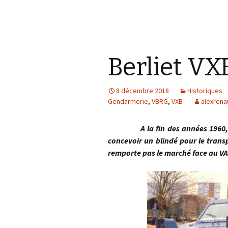
Berliet VX
8 décembre 2018
Historiques
Gendarmerie
,
VBRG
,
VXB
alexrena
A la fin des années 1960, l’a
concevoir un blindé pour le trans
remporte pas le marché face au V