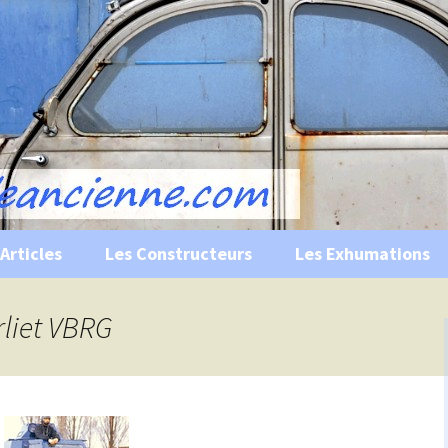
s, historiques …
ile Ancienne
Articles
Les Constructeurs
Les Exhumations
 curiosités
rliet VBRG
 évènements
 musées