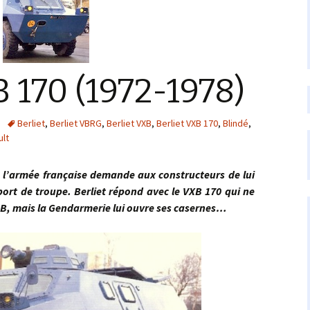
B 170 (1972-1978)
Berliet
,
Berliet VBRG
,
Berliet VXB
,
Berliet VXB 170
,
Blindé
,
ult
rmée française demande aux constructeurs de lui
port de troupe. Berliet répond avec le VXB 170 qui ne
AB, mais la Gendarmerie lui ouvre ses casernes…