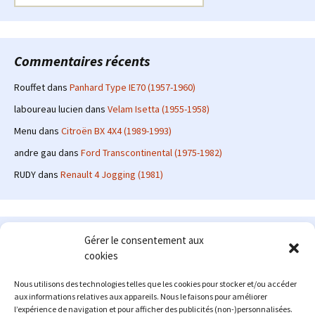
Commentaires récents
Rouffet
dans
Panhard Type IE70 (1957-1960)
laboureau lucien
dans
Velam Isetta (1955-1958)
Menu
dans
Citroën BX 4X4 (1989-1993)
andre gau
dans
Ford Transcontinental (1975-1982)
RUDY
dans
Renault 4 Jogging (1981)
Le site en quelques mots
Gérer le consentement aux
cookies
Alexrenault
: passionné d'automobile ancienne depuis de
nombreuses années, j'ai commencé à partager ma passion sur
Nous utilisons des technologies telles que les cookies pour stocker et/ou accéder
internet à partir de 2009 au travers d'un blog qui a connu un relatif
aux informations relatives aux appareils. Nous le faisons pour améliorer
succès. Fin 2013, je décide de prendre mon autonomie et me lancer
l’expérience de navigation et pour afficher des publicités (non-)personnalisées.