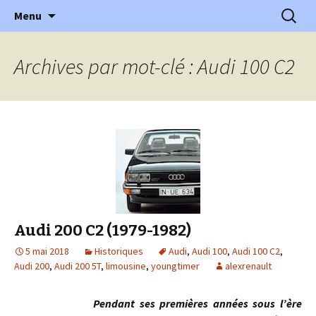
l'automobile ancienne : articles, historiques
Aller
Recherc
l'Automobile Ancienne
Menu
au
…
contenu
Archives par mot-clé : Audi 100 C2
Audi 200 C2 (1979-1982)
5 mai 2018
Historiques
Audi
,
Audi 100
,
Audi 100 C2
,
Audi 200
,
Audi 200 5T
,
limousine
,
youngtimer
alexrenault
Pendant ses premières années sous l’ère