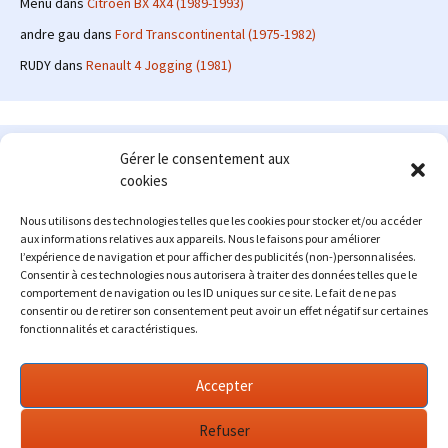
Menu
dans
Citroën BX 4X4 (1989-1993)
andre gau
dans
Ford Transcontinental (1975-1982)
RUDY
dans
Renault 4 Jogging (1981)
Le site en quelques mots
Gérer le consentement aux
cookies
Alexrenault
: passionné d'automobile ancienne depuis de
nombreuses années, j'ai commencé à partager ma passion sur
Nous utilisons des technologies telles que les cookies pour stocker et/ou accéder
internet à partir de 2009 au travers d'un blog qui a connu un relatif
aux informations relatives aux appareils. Nous le faisons pour améliorer
succès. Fin 2013, je décide de prendre mon autonomie et me lancer
l’expérience de navigation et pour afficher des publicités (non-)personnalisées.
avec mon propre site : l'Automobile Ancienne.
Consentir à ces technologies nous autorisera à traiter des données telles que le
comportement de navigation ou les ID uniques sur ce site. Le fait de ne pas
Me contacter : alex(at)lautomobileancienne.com
consentir ou de retirer son consentement peut avoir un effet négatif sur certaines
fonctionnalités et caractéristiques.
Accepter
Refuser