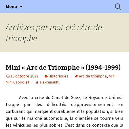
l'automobile ancienne : articles, historiques
Aller
Recherc
l'Automobile Ancienne
Menu
au
…
contenu
Archives par mot-clé : Arc de
triomphe
Mini « Arc de Triomphe » (1994-1999)
10 octobre 2022
Historiques
Arc de triomphe
,
Mini
,
Mini Cabriolet
alexrenault
Avec la crise du Canal de Suez, le Royaume-Uni est
frappé par des difficultés d’approvisionnement en
carburant qui marquent durablement la population, si bien
que sur le marché automobile, la clientèle se tourne vers
les véhicules les plus sobres. C’est dans ce contexte que la