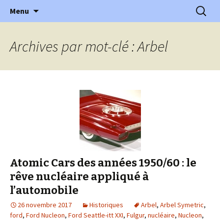
l'automobile ancienne : articles, historiques
Aller
Recherc
l'Automobile Ancienne
Menu
au
…
contenu
Archives par mot-clé : Arbel
Atomic Cars des années 1950/60 : le
rêve nucléaire appliqué à
l’automobile
26 novembre 2017
Historiques
Arbel
,
Arbel Symetric
,
ford
,
Ford Nucleon
,
Ford Seattle-itt XXI
,
Fulgur
,
nucléaire
,
Nucleon
,