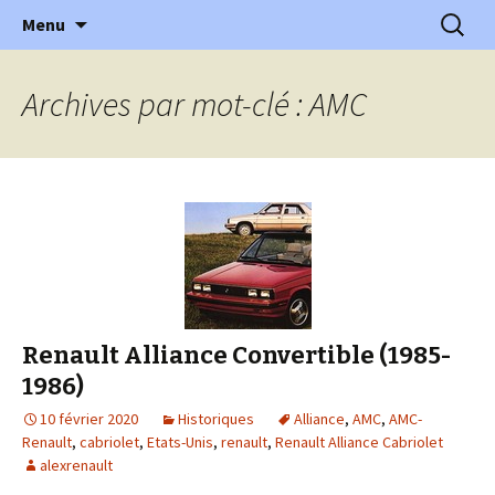
l'automobile ancienne : articles, historiques
Aller
Recherc
l'Automobile Ancienne
Menu
au
…
contenu
Archives par mot-clé : AMC
Renault Alliance Convertible (1985-
1986)
10 février 2020
Historiques
Alliance
,
AMC
,
AMC-
Renault
,
cabriolet
,
Etats-Unis
,
renault
,
Renault Alliance Cabriolet
alexrenault