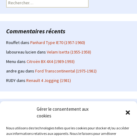
Rechercher :
Commentaires récents
Rouffet
dans
Panhard Type IE70 (1957-1960)
laboureau lucien
dans
Velam Isetta (1955-1958)
Menu
dans
Citroën BX 4X4 (1989-1993)
andre gau
dans
Ford Transcontinental (1975-1982)
RUDY
dans
Renault 4 Jogging (1981)
Le site en quelques mots
Gérer le consentement aux
cookies
Alexrenault
: passionné d'automobile ancienne depuis de
nombreuses années, j'ai commencé à partager ma passion sur
Nous utilisons des technologies telles que les cookies pour stocker et/ou accéder
internet à partir de 2009 au travers d'un blog qui a connu un relatif
aux informations relatives aux appareils. Nous le faisons pour améliorer