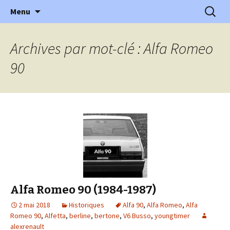
l'automobile ancienne : articles, historiques
Aller
Recherc
l'Automobile Ancienne
Menu
au
…
contenu
Archives par mot-clé : Alfa Romeo
90
Alfa Romeo 90 (1984-1987)
2 mai 2018
Historiques
Alfa 90
,
Alfa Romeo
,
Alfa
Romeo 90
,
Alfetta
,
berline
,
bertone
,
V6 Busso
,
youngtimer
alexrenault