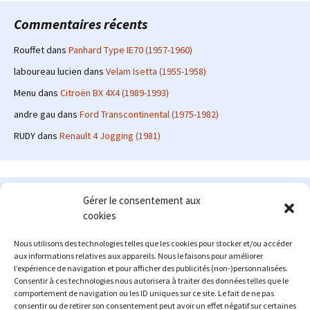
Commentaires récents
Rouffet
dans
Panhard Type IE70 (1957-1960)
laboureau lucien
dans
Velam Isetta (1955-1958)
Menu
dans
Citroën BX 4X4 (1989-1993)
andre gau
dans
Ford Transcontinental (1975-1982)
RUDY
dans
Renault 4 Jogging (1981)
Le site en quelques mots
Gérer le consentement aux
cookies
Alexrenault
: passionné d'automobile ancienne depuis de
nombreuses années, j'ai commencé à partager ma passion sur
Nous utilisons des technologies telles que les cookies pour stocker et/ou accéder
internet à partir de 2009 au travers d'un blog qui a connu un relatif
aux informations relatives aux appareils. Nous le faisons pour améliorer
succès. Fin 2013, je décide de prendre mon autonomie et me lancer
l’expérience de navigation et pour afficher des publicités (non-)personnalisées.
avec mon propre site : l'Automobile Ancienne.
Consentir à ces technologies nous autorisera à traiter des données telles que le
comportement de navigation ou les ID uniques sur ce site. Le fait de ne pas
Me contacter : alex(at)lautomobileancienne.com
consentir ou de retirer son consentement peut avoir un effet négatif sur certaines