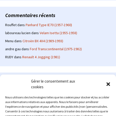
Commentaires récents
Rouffet
dans
Panhard Type IE70 (1957-1960)
laboureau lucien
dans
Velam Isetta (1955-1958)
Menu
dans
Citroën BX 4X4 (1989-1993)
andre gau
dans
Ford Transcontinental (1975-1982)
RUDY
dans
Renault 4 Jogging (1981)
Le site en quelques mots
Gérer le consentement aux
cookies
Alexrenault
: passionné d'automobile ancienne depuis de
nombreuses années, j'ai commencé à partager ma passion sur
Nous utilisons des technologies telles que les cookies pour stocker et/ou accéder
internet à partir de 2009 au travers d'un blog qui a connu un relatif
aux informations relatives aux appareils. Nous le faisons pour améliorer
succès. Fin 2013, je décide de prendre mon autonomie et me lancer
l’expérience de navigation et pour afficher des publicités (non-)personnalisées.
avec mon propre site : l'Automobile Ancienne.
Consentir à ces technologies nous autorisera à traiter des données telles que le
comportement de navigation ou les ID uniques sur ce site. Le fait de ne pas