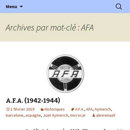
l'automobile ancienne : articles, historiques
Aller
Recherc
l'Automobile Ancienne
Menu
au
…
contenu
Archives par mot-clé : AFA
A.F.A. (1942-1944)
1 février 2019
Historiques
A.F.A.
,
AFA
,
Aymerich
,
barcelone
,
espagne
,
Juan Aymerich
,
microcar
alexrenault