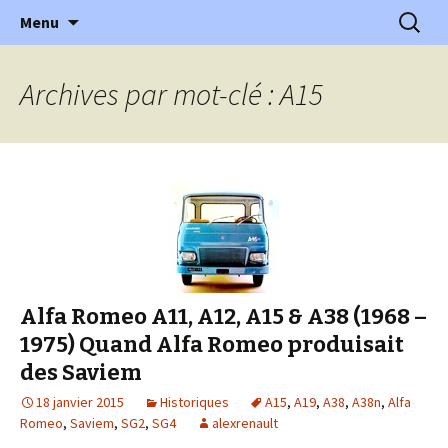
l'automobile ancienne : articles, historiques
Aller
Recherc
l'Automobile Ancienne
Menu
au
…
contenu
Archives par mot-clé : A15
Alfa Romeo A11, A12, A15 & A38 (1968 –
1975) Quand Alfa Romeo produisait
des Saviem
18 janvier 2015
Historiques
A15
,
A19
,
A38
,
A38n
,
Alfa
Romeo
,
Saviem
,
SG2
,
SG4
alexrenault