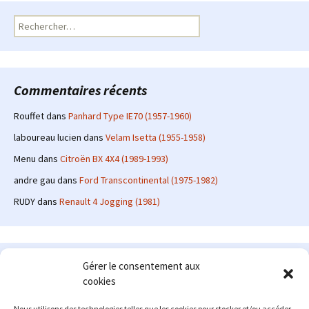
Rechercher :
Commentaires récents
Rouffet
dans
Panhard Type IE70 (1957-1960)
laboureau lucien
dans
Velam Isetta (1955-1958)
Menu
dans
Citroën BX 4X4 (1989-1993)
andre gau
dans
Ford Transcontinental (1975-1982)
RUDY
dans
Renault 4 Jogging (1981)
Le site en quelques mots
Gérer le consentement aux
cookies
Alexrenault
: passionné d'automobile ancienne depuis de
nombreuses années, j'ai commencé à partager ma passion sur
Nous utilisons des technologies telles que les cookies pour stocker et/ou accéder