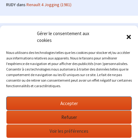
RUDY
dans
Renault 4 Jogging (1981)
Le site en quelques mots
Gérer le consentement aux
cookies
Alexrenault
: passionné d'automobile ancienne depuis de
nombreuses années, j'ai commencé à partager ma passion sur
Nous utilisons des technologies telles que les cookies pour stocker et/ou accéder
internet à partir de 2009 au travers d'un blog qui a connu un relatif
aux informations relatives aux appareils. Nous le faisons pour améliorer
succès. Fin 2013, je décide de prendre mon autonomie et me lancer
l’expérience de navigation et pour afficher des publicités (non-)personnalisées.
avec mon propre site : l'Automobile Ancienne.
Consentir à ces technologies nous autorisera à traiter des données telles que le
comportement de navigation ou les ID uniques sur ce site. Le fait de ne pas
Me contacter : alex(at)lautomobileancienne.com
consentir ou de retirer son consentement peut avoir un effet négatif sur certaines
fonctionnalités et caractéristiques.
Accepter
Refuser
Voir les préférences
Fièrement propulsé par WordPress