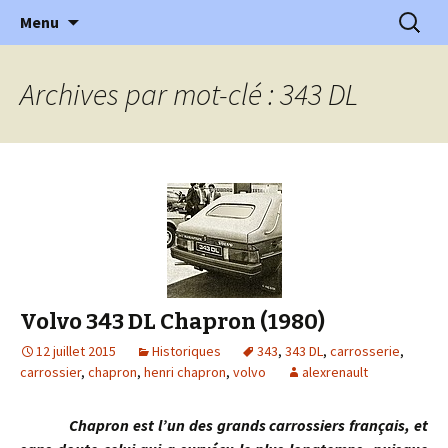
l'automobile ancienne : articles, historiques
Aller
Recherc
l'Automobile Ancienne
Menu
au
…
contenu
Archives par mot-clé : 343 DL
Volvo 343 DL Chapron (1980)
12 juillet 2015
Historiques
343
,
343 DL
,
carrosserie
,
carrossier
,
chapron
,
henri chapron
,
volvo
alexrenault
Chapron est l’un des grands carrossiers français, et