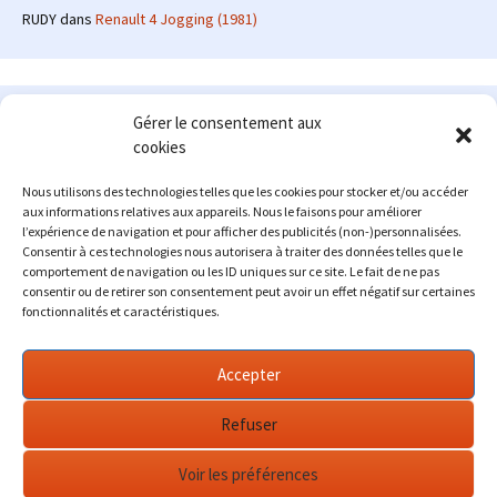
RUDY
dans
Renault 4 Jogging (1981)
Le site en quelques mots
Gérer le consentement aux
cookies
Alexrenault
: passionné d'automobile ancienne depuis de
nombreuses années, j'ai commencé à partager ma passion sur
Nous utilisons des technologies telles que les cookies pour stocker et/ou accéder
internet à partir de 2009 au travers d'un blog qui a connu un relatif
aux informations relatives aux appareils. Nous le faisons pour améliorer
succès. Fin 2013, je décide de prendre mon autonomie et me lancer
l’expérience de navigation et pour afficher des publicités (non-)personnalisées.
avec mon propre site : l'Automobile Ancienne.
Consentir à ces technologies nous autorisera à traiter des données telles que le
comportement de navigation ou les ID uniques sur ce site. Le fait de ne pas
Me contacter : alex(at)lautomobileancienne.com
consentir ou de retirer son consentement peut avoir un effet négatif sur certaines
fonctionnalités et caractéristiques.
Accepter
Refuser
Voir les préférences
Fièrement propulsé par WordPress