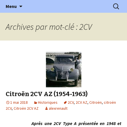
l'automobile ancienne : articles, historiques
Aller
Recherc
l'Automobile Ancienne
Menu
au
…
contenu
Archives par mot-clé : 2CV
Citroën 2CV AZ (1954-1963)
1 mai 2018
Historiques
2CV
,
2CV AZ
,
Citroën
,
citroën
2CV
,
Citroën 2CV AZ
alexrenault
Après une 2CV Type A présentée en 1948 et