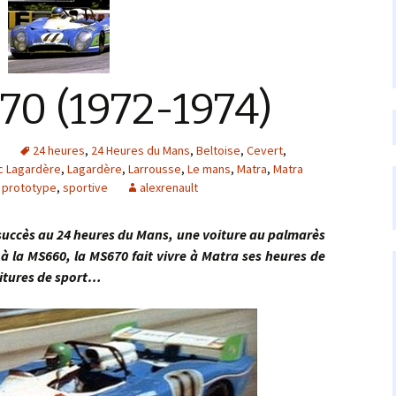
70 (1972-1974)
s
24 heures
,
24 Heures du Mans
,
Beltoise
,
Cevert
,
c Lagardère
,
Lagardère
,
Larrousse
,
Le mans
,
Matra
,
Matra
,
prototype
,
sportive
alexrenault
cès au 24 heures du Mans, une voiture au palmarès
 à la MS660, la MS670 fait vivre à Matra ses heures de
oitures de sport…