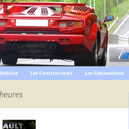
s, historiques …
ile Ancienne
Articles
Les Constructeurs
Les Exhumations
 curiosités
 heures
 évènements
 musées