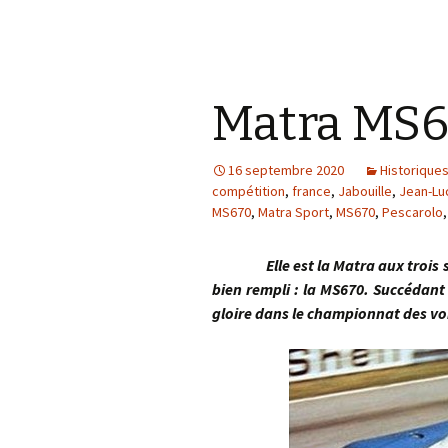
Matra MS6
16 septembre 2020
Historique
compétition
,
france
,
Jabouille
,
Jean-Lu
MS670
,
Matra Sport
,
MS670
,
Pescarolo
Elle est la Matra aux trois suc
bien rempli : la MS670. Succédant
gloire dans le championnat des v