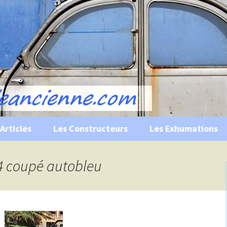
s, historiques …
ile Ancienne
Articles
Les Constructeurs
Les Exhumations
 curiosités
04 coupé autobleu
 évènements
 musées