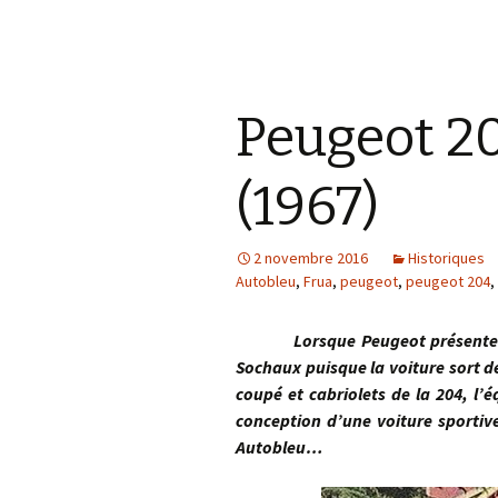
Peugeot 2
(1967)
2 novembre 2016
Historiques
Autobleu
,
Frua
,
peugeot
,
peugeot 204
,
Lorsque Peugeot présente sa 20
Sochaux puisque la voiture sort de
coupé et cabriolets de la 204, l’
conception d’une voiture sportiv
Autobleu…