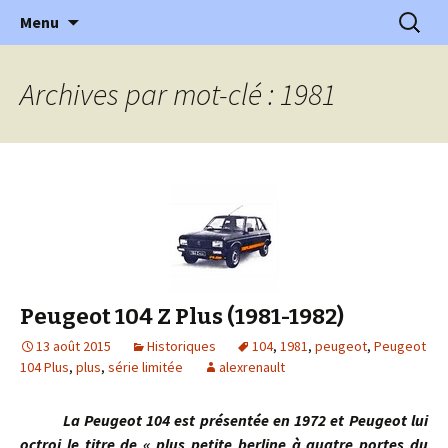
l'automobile ancienne : articles, historiques
Aller
Recherc
l'Automobile Ancienne
Menu
au
…
contenu
Archives par mot-clé : 1981
Peugeot 104 Z Plus (1981-1982)
13 août 2015
Historiques
104
,
1981
,
peugeot
,
Peugeot
104 Plus
,
plus
,
série limitée
alexrenault
La Peugeot 104 est présentée en 1972 et Peugeot lui
octroi le titre de « plus petite berline à quatre portes du