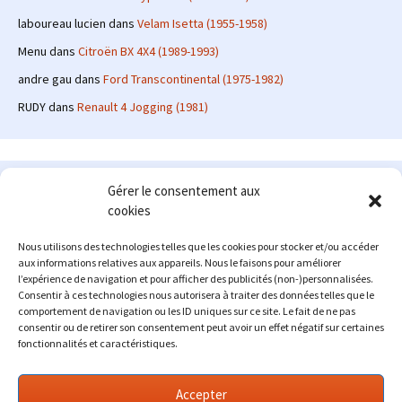
laboureau lucien
dans
Velam Isetta (1955-1958)
Menu
dans
Citroën BX 4X4 (1989-1993)
andre gau
dans
Ford Transcontinental (1975-1982)
RUDY
dans
Renault 4 Jogging (1981)
Le site en quelques mots
Gérer le consentement aux
cookies
Alexrenault
: passionné d'automobile ancienne depuis de
nombreuses années, j'ai commencé à partager ma passion sur
Nous utilisons des technologies telles que les cookies pour stocker et/ou accéder
internet à partir de 2009 au travers d'un blog qui a connu un relatif
aux informations relatives aux appareils. Nous le faisons pour améliorer
succès. Fin 2013, je décide de prendre mon autonomie et me lancer
l’expérience de navigation et pour afficher des publicités (non-)personnalisées.
avec mon propre site : l'Automobile Ancienne.
Consentir à ces technologies nous autorisera à traiter des données telles que le
comportement de navigation ou les ID uniques sur ce site. Le fait de ne pas
Me contacter : alex(at)lautomobileancienne.com
consentir ou de retirer son consentement peut avoir un effet négatif sur certaines
fonctionnalités et caractéristiques.
Accepter