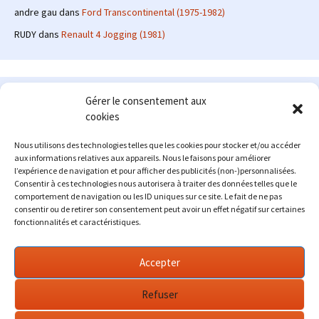
andre gau
dans
Ford Transcontinental (1975-1982)
RUDY
dans
Renault 4 Jogging (1981)
Le site en quelques mots
Gérer le consentement aux
cookies
Alexrenault
: passionné d'automobile ancienne depuis de
nombreuses années, j'ai commencé à partager ma passion sur
Nous utilisons des technologies telles que les cookies pour stocker et/ou accéder
internet à partir de 2009 au travers d'un blog qui a connu un relatif
aux informations relatives aux appareils. Nous le faisons pour améliorer
succès. Fin 2013, je décide de prendre mon autonomie et me lancer
l’expérience de navigation et pour afficher des publicités (non-)personnalisées.
avec mon propre site : l'Automobile Ancienne.
Consentir à ces technologies nous autorisera à traiter des données telles que le
comportement de navigation ou les ID uniques sur ce site. Le fait de ne pas
Me contacter : alex(at)lautomobileancienne.com
consentir ou de retirer son consentement peut avoir un effet négatif sur certaines
fonctionnalités et caractéristiques.
Accepter
Refuser