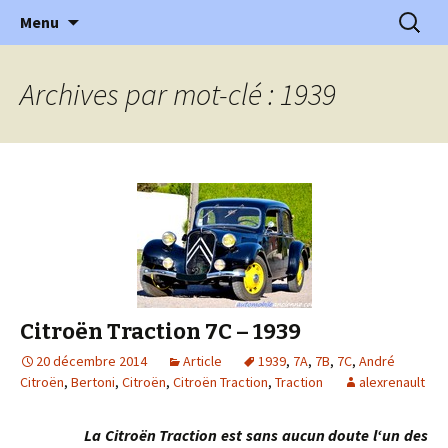
l'automobile ancienne : articles, historiques
Aller
Recherc
l'Automobile Ancienne
Menu
au
…
contenu
Archives par mot-clé : 1939
Citroën Traction 7C – 1939
20 décembre 2014
Article
1939
,
7A
,
7B
,
7C
,
André
Citroën
,
Bertoni
,
Citroën
,
Citroën Traction
,
Traction
alexrenault
La Citroën Traction est sans aucun doute l‘un des