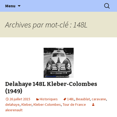
l'automobile ancienne : articles, historiques
Aller
Recherc
l'Automobile Ancienne
Menu
au
…
contenu
Archives par mot-clé : 148L
Delahaye 148L Kleber-Colombes
(1949)
26 juillet 2015
Historiques
148L
,
Beaublat
,
caravane
,
delahaye
,
Kleber
,
Kleber-Colombes
,
Tour de France
alexrenault