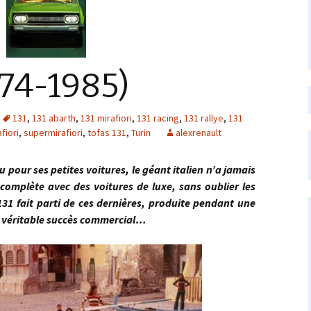
974-1985)
131
,
131 abarth
,
131 mirafiori
,
131 racing
,
131 rallye
,
131
fiori
,
supermirafiori
,
tofas 131
,
Turin
alexrenault
ur ses petites voitures, le géant italien n’a jamais
omplète avec des voitures de luxe, sans oublier les
 131 fait parti de ces dernières, produite pendant une
n véritable succès commercial…