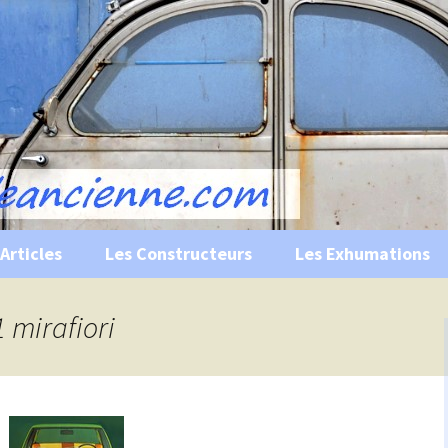
s, historiques …
ile Ancienne
Articles
Les Constructeurs
Les Exhumations
 curiosités
1 mirafiori
 évènements
 musées