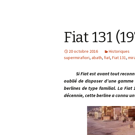
Fiat 131 (1
20 octobre 2016
Historiques
supermirafiori
,
abath
,
fiat
,
Fiat 131
,
mira
Si Fiat est avant tout reconnu po
oublié de disposer d’une gamme c
berlines de type familial. La Fiat
décennie, cette berline a connu u