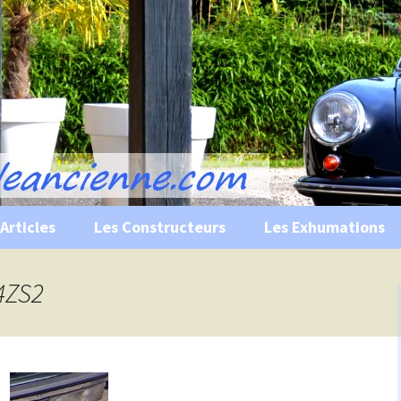
s, historiques …
ile Ancienne
Articles
Les Constructeurs
Les Exhumations
 curiosités
04ZS2
 évènements
 musées