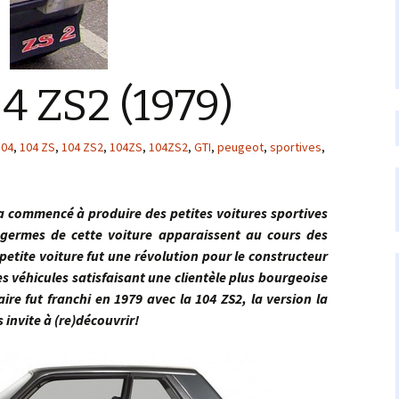
4 ZS2 (1979)
104
,
104 ZS
,
104 ZS2
,
104ZS
,
104ZS2
,
GTI
,
peugeot
,
sportives
,
encé à produire des petites voitures sportives
 germes de cette voiture apparaissent au cours des
petite voiture fut une révolution pour le constructeur
s véhicules satisfaisant une clientèle plus bourgeoise
re fut franchi en 1979 avec la 104 ZS2, la version la
 invite à (re)découvrir!