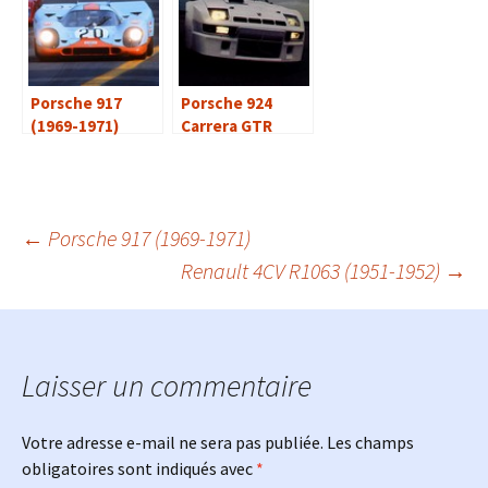
Porsche 917
Porsche 924
(1969-1971)
Carrera GTR
(1981)
Navigation
←
Porsche 917 (1969-1971)
Renault 4CV R1063 (1951-1952)
→
des
articles
Laisser un commentaire
Votre adresse e-mail ne sera pas publiée.
Les champs
obligatoires sont indiqués avec
*