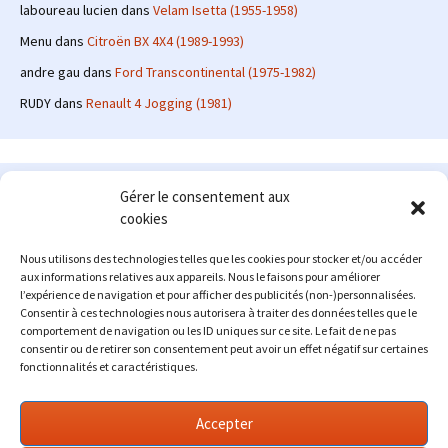
laboureau lucien
dans
Velam Isetta (1955-1958)
Menu
dans
Citroën BX 4X4 (1989-1993)
andre gau
dans
Ford Transcontinental (1975-1982)
RUDY
dans
Renault 4 Jogging (1981)
Le site en quelques mots
Gérer le consentement aux
cookies
Alexrenault
: passionné d'automobile ancienne depuis de
nombreuses années, j'ai commencé à partager ma passion sur
Nous utilisons des technologies telles que les cookies pour stocker et/ou accéder
internet à partir de 2009 au travers d'un blog qui a connu un relatif
aux informations relatives aux appareils. Nous le faisons pour améliorer
succès. Fin 2013, je décide de prendre mon autonomie et me lancer
l’expérience de navigation et pour afficher des publicités (non-)personnalisées.
avec mon propre site : l'Automobile Ancienne.
Consentir à ces technologies nous autorisera à traiter des données telles que le
comportement de navigation ou les ID uniques sur ce site. Le fait de ne pas
Me contacter : alex(at)lautomobileancienne.com
consentir ou de retirer son consentement peut avoir un effet négatif sur certaines
fonctionnalités et caractéristiques.
Accepter