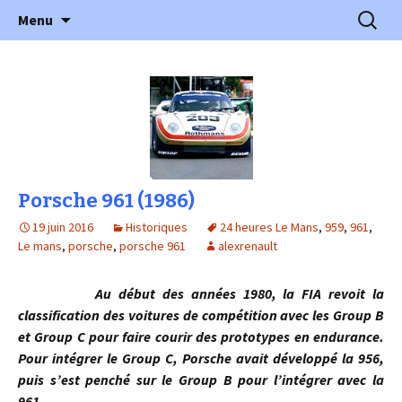
l'automobile ancienne : articles, historiques
Aller
Recherc
l'Automobile Ancienne
Menu
au
…
contenu
Porsche 961 (1986)
19 juin 2016
Historiques
24 heures Le Mans
,
959
,
961
,
Le mans
,
porsche
,
porsche 961
alexrenault
Au début des années 1980, la FIA revoit la
classification des voitures de compétition avec les Group B
et Group C pour faire courir des prototypes en endurance.
Pour intégrer le Group C, Porsche avait développé la 956,
puis s’est penché sur le Group B pour l’intégrer avec la
961…