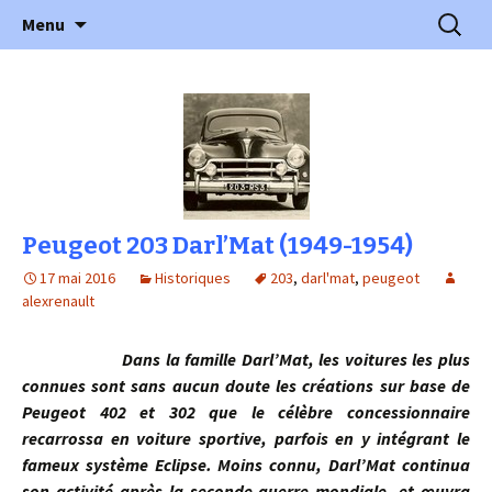
l'automobile ancienne : articles, historiques
Aller
Recherc
l'Automobile Ancienne
Menu
au
…
contenu
Peugeot 203 Darl’Mat (1949-1954)
17 mai 2016
Historiques
203
,
darl'mat
,
peugeot
alexrenault
Dans la famille Darl’Mat, les voitures les plus
connues sont sans aucun doute les créations sur base de
Peugeot 402 et 302 que le célèbre concessionnaire
recarrossa en voiture sportive, parfois en y intégrant le
fameux système Eclipse. Moins connu, Darl’Mat continua
son activité après la seconde guerre mondiale, et œuvra