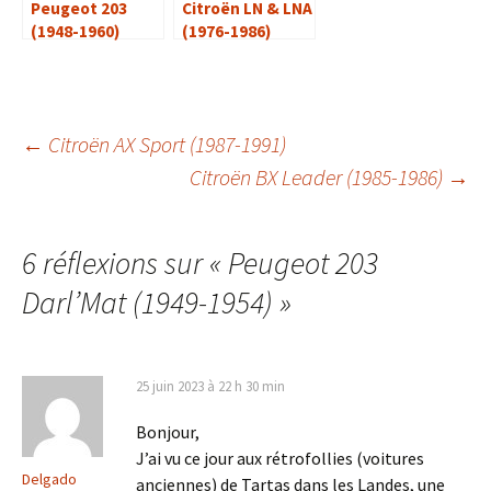
Peugeot 203
Citroën LN & LNA
(1948-1960)
(1976-1986)
Navigation
←
Citroën AX Sport (1987-1991)
Citroën BX Leader (1985-1986)
→
des
6 réflexions sur «
Peugeot 203
articles
Darl’Mat (1949-1954)
»
25 juin 2023 à 22 h 30 min
Bonjour,
J’ai vu ce jour aux rétrofollies (voitures
Delgado
anciennes) de Tartas dans les Landes, une