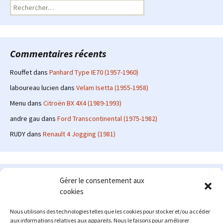
Rechercher :
Commentaires récents
Rouffet
dans
Panhard Type IE70 (1957-1960)
laboureau lucien
dans
Velam Isetta (1955-1958)
Menu
dans
Citroën BX 4X4 (1989-1993)
andre gau
dans
Ford Transcontinental (1975-1982)
RUDY
dans
Renault 4 Jogging (1981)
Le site en quelques mots
Gérer le consentement aux
cookies
Alexrenault
: passionné d'automobile ancienne depuis de
nombreuses années, j'ai commencé à partager ma passion sur
Nous utilisons des technologies telles que les cookies pour stocker et/ou accéder
internet à partir de 2009 au travers d'un blog qui a connu un relatif
aux informations relatives aux appareils. Nous le faisons pour améliorer