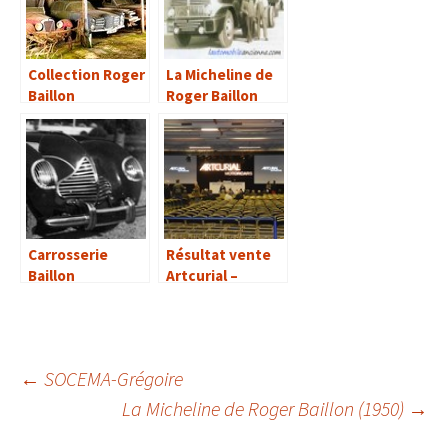
Collection Roger
La Micheline de
Baillon
Roger Baillon
(1950)
Carrosserie
Résultat vente
Baillon
Artcurial –
Collection Roger
Baillon
Navigation
←
SOCEMA-Grégoire
La Micheline de Roger Baillon (1950)
→