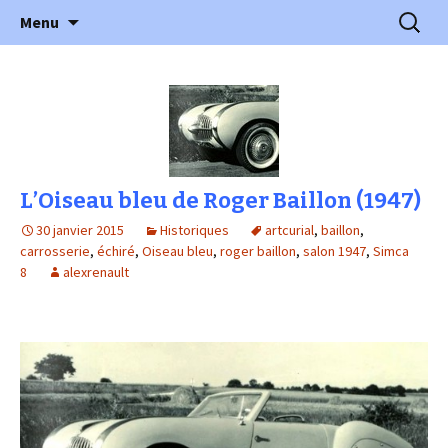
l'automobile ancienne : articles, historiques
Aller
Recherc
l'Automobile Ancienne
Menu
au
…
contenu
L’Oiseau bleu de Roger Baillon (1947)
30 janvier 2015
Historiques
artcurial
,
baillon
,
carrosserie
,
échiré
,
Oiseau bleu
,
roger baillon
,
salon 1947
,
Simca
8
alexrenault