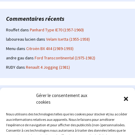
Commentaires récents
Rouffet
dans
Panhard Type IE70 (1957-1960)
laboureau lucien
dans
Velam Isetta (1955-1958)
Menu
dans
Citroën BX 4X4 (1989-1993)
andre gau
dans
Ford Transcontinental (1975-1982)
RUDY
dans
Renault 4 Jogging (1981)
Le site en quelques mots
Gérer le consentement aux
cookies
Alexrenault
: passionné d'automobile ancienne depuis de
nombreuses années, j'ai commencé à partager ma passion sur
Nous utilisons des technologies telles que les cookies pour stocker et/ou accéder
internet à partir de 2009 au travers d'un blog qui a connu un relatif
aux informations relatives aux appareils. Nous le faisons pour améliorer
succès. Fin 2013, je décide de prendre mon autonomie et me lancer
l’expérience de navigation et pour afficher des publicités (non-)personnalisées.
avec mon propre site : l'Automobile Ancienne.
Consentir à ces technologies nous autorisera à traiter des données telles que le