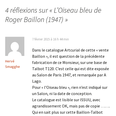
des
4 réflexions sur «
L’Oiseau bleu de
articles
Roger Baillon (1947)
»
7 février 2015 à 16 h 44 min
Dans le catalogue Artcurial de cette « vente
Baillon », il est question de la précédente
Hervé
fabrication de ce Monsieur, sur une base de
Smagghe
Talbot T120. C’est celle qui est dite exposée
au Salon de Paris 1947, et remarquée par A
Lago.
Pour « l’Oiseau bleu », rien n’est indiqué sur
un Salon, ni la date de conception.
Le catalogue est lisible sur ISSUU, avec
agrandissement OK, mais pas de copie …….
Qui en sait plus sur cette Baillon-Talbot