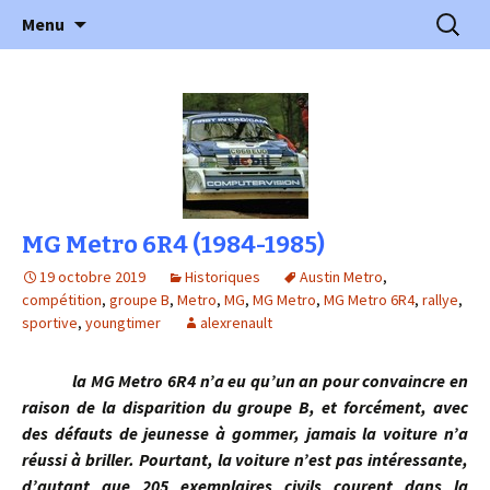
l'automobile ancienne : articles, historiques
Aller
Recherc
l'Automobile Ancienne
Menu
au
…
contenu
MG Metro 6R4 (1984-1985)
19 octobre 2019
Historiques
Austin Metro
,
compétition
,
groupe B
,
Metro
,
MG
,
MG Metro
,
MG Metro 6R4
,
rallye
,
sportive
,
youngtimer
alexrenault
la MG Metro 6R4 n’a eu qu’un an pour convaincre en
raison de la disparition du groupe B, et forcément, avec
des défauts de jeunesse à gommer, jamais la voiture n’a
réussi à briller. Pourtant, la voiture n’est pas intéressante,
d’autant que 205 exemplaires civils courent dans la