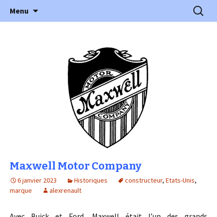
l'automobile ancienne : articles, historiques
Aller
Recherc
l'Automobile Ancienne
Menu
au
…
contenu
Maxwell Motor Company
6 janvier 2023
Historiques
constructeur
,
Etats-Unis
,
marque
alexrenault
Avec Buick et Ford, Maxwell était l’un des grands