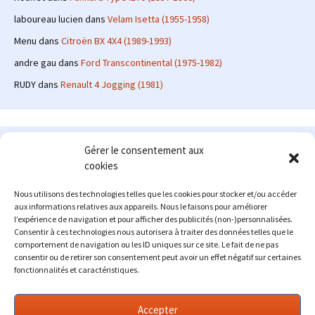
laboureau lucien
dans
Velam Isetta (1955-1958)
Menu
dans
Citroën BX 4X4 (1989-1993)
andre gau
dans
Ford Transcontinental (1975-1982)
RUDY
dans
Renault 4 Jogging (1981)
Le site en quelques mots
Gérer le consentement aux
cookies
Alexrenault
: passionné d'automobile ancienne depuis de
nombreuses années, j'ai commencé à partager ma passion sur
Nous utilisons des technologies telles que les cookies pour stocker et/ou accéder
internet à partir de 2009 au travers d'un blog qui a connu un relatif
aux informations relatives aux appareils. Nous le faisons pour améliorer
succès. Fin 2013, je décide de prendre mon autonomie et me lancer
l’expérience de navigation et pour afficher des publicités (non-)personnalisées.
avec mon propre site : l'Automobile Ancienne.
Consentir à ces technologies nous autorisera à traiter des données telles que le
comportement de navigation ou les ID uniques sur ce site. Le fait de ne pas
Me contacter : alex(at)lautomobileancienne.com
consentir ou de retirer son consentement peut avoir un effet négatif sur certaines
fonctionnalités et caractéristiques.
Accepter