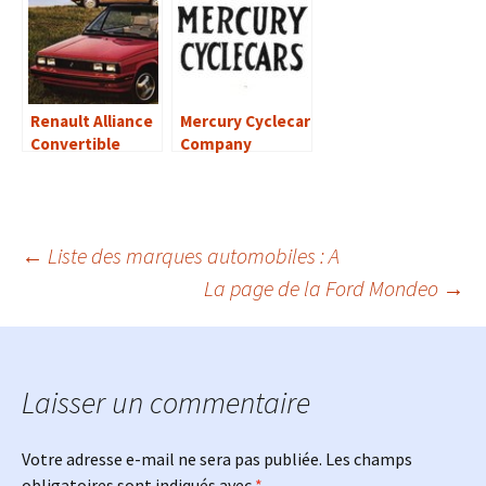
Renault Alliance
Mercury Cyclecar
Convertible
Company
(1985-1986)
Navigation
←
Liste des marques automobiles : A
La page de la Ford Mondeo
→
des
articles
Laisser un commentaire
Votre adresse e-mail ne sera pas publiée.
Les champs
obligatoires sont indiqués avec
*