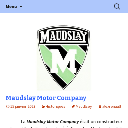
l'automobile ancienne : articles, historiques
Aller
Recherc
l'Automobile Ancienne
Menu
au
…
contenu
Maudslay Motor Company
15 janvier 2023
Historiques
Maudlsey
alexrenault
La
Maudslay Motor Company
était un constructeur