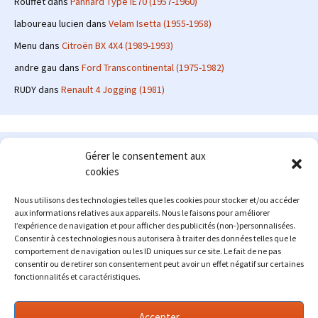
Rouffet
dans
Panhard Type IE70 (1957-1960)
laboureau lucien
dans
Velam Isetta (1955-1958)
Menu
dans
Citroën BX 4X4 (1989-1993)
andre gau
dans
Ford Transcontinental (1975-1982)
RUDY
dans
Renault 4 Jogging (1981)
Le site en quelques mots
Gérer le consentement aux
cookies
Alexrenault
: passionné d'automobile ancienne depuis de
nombreuses années, j'ai commencé à partager ma passion sur
Nous utilisons des technologies telles que les cookies pour stocker et/ou accéder
internet à partir de 2009 au travers d'un blog qui a connu un relatif
aux informations relatives aux appareils. Nous le faisons pour améliorer
succès. Fin 2013, je décide de prendre mon autonomie et me lancer
l’expérience de navigation et pour afficher des publicités (non-)personnalisées.
avec mon propre site : l'Automobile Ancienne.
Consentir à ces technologies nous autorisera à traiter des données telles que le
comportement de navigation ou les ID uniques sur ce site. Le fait de ne pas
Me contacter : alex(at)lautomobileancienne.com
consentir ou de retirer son consentement peut avoir un effet négatif sur certaines
fonctionnalités et caractéristiques.
Accepter