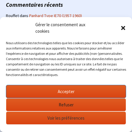
Commentaires récents
Rouffet
dans
Panhard Type IE70 (1957-1960)
Gérer le consentement aux
laboureau lucien
dans
Velam Isetta (1955-1958)
cookies
Menu
dans
Citroën BX 4X4 (1989-1993)
andre gau
dans
Ford Transcontinental (1975-1982)
Nous utilisons des technologies telles que les cookies pour stocker et/ou accéder
aux informations relatives aux appareils. Nous le faisons pour améliorer
RUDY
dans
Renault 4 Jogging (1981)
l’expérience de navigation et pour afficher des publicités (non-)personnalisées.
Consentir à ces technologies nous autorisera à traiter des données telles que le
comportement de navigation ou les ID uniques sur ce site. Le fait de ne pas
consentir ou de retirer son consentement peut avoir un effet négatif sur certaines
fonctionnalités et caractéristiques.
Le site en quelques mots
Alexrenault
: passionné d'automobile ancienne depuis de
Accepter
nombreuses années, j'ai commencé à partager ma passion sur
internet à partir de 2009 au travers d'un blog qui a connu un relatif
Refuser
succès. Fin 2013, je décide de prendre mon autonomie et me lancer
avec mon propre site : l'Automobile Ancienne.
Voir les préférences
Me contacter : alex(at)lautomobileancienne.com