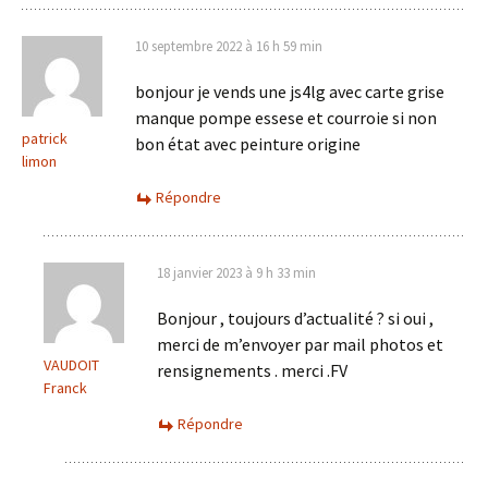
10 septembre 2022 à 16 h 59 min
bonjour je vends une js4lg avec carte grise
manque pompe essese et courroie si non
patrick
bon état avec peinture origine
limon
Répondre
18 janvier 2023 à 9 h 33 min
Bonjour , toujours d’actualité ? si oui ,
merci de m’envoyer par mail photos et
VAUDOIT
rensignements . merci .FV
Franck
Répondre