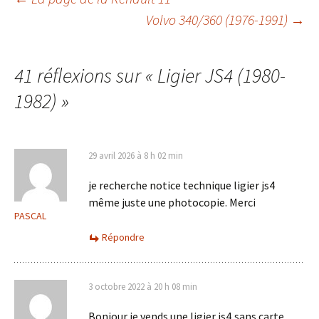
Navigation
Volvo 340/360 (1976-1991)
→
des
41 réflexions sur «
Ligier JS4 (1980-
articles
1982)
»
29 avril 2026 à 8 h 02 min
je recherche notice technique ligier js4
même juste une photocopie. Merci
PASCAL
Répondre
3 octobre 2022 à 20 h 08 min
Bonjour,je vends une ligier js4,sans carte