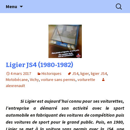
l'automobile ancienne : articles, historiques
Aller
Recherc
l'Automobile Ancienne
Menu
au
…
contenu
Ligier JS4 (1980-1982)
4 mars 2017
Historiques
JS4
,
ligier
,
ligier JS4
,
Motobécane
,
Vichy
,
voiture sans permis
,
voiturette
alexrenault
Si Ligier est aujourd’hui connu pour ses voiturettes,
l’entreprise a démarré son activité avec le sport
automobile en fabriquant des voitures de compétition puis
des voitures de sport pour le grand public. Puis, en 1980,
Ligier se met à la voiture sans permis avec la JS4, une