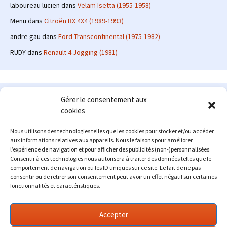
laboureau lucien
dans
Velam Isetta (1955-1958)
Menu
dans
Citroën BX 4X4 (1989-1993)
andre gau
dans
Ford Transcontinental (1975-1982)
RUDY
dans
Renault 4 Jogging (1981)
Le site en quelques mots
Gérer le consentement aux
cookies
Alexrenault
: passionné d'automobile ancienne depuis de
nombreuses années, j'ai commencé à partager ma passion sur
Nous utilisons des technologies telles que les cookies pour stocker et/ou accéder
internet à partir de 2009 au travers d'un blog qui a connu un relatif
aux informations relatives aux appareils. Nous le faisons pour améliorer
succès. Fin 2013, je décide de prendre mon autonomie et me lancer
l’expérience de navigation et pour afficher des publicités (non-)personnalisées.
avec mon propre site : l'Automobile Ancienne.
Consentir à ces technologies nous autorisera à traiter des données telles que le
comportement de navigation ou les ID uniques sur ce site. Le fait de ne pas
Me contacter : alex(at)lautomobileancienne.com
consentir ou de retirer son consentement peut avoir un effet négatif sur certaines
fonctionnalités et caractéristiques.
Accepter