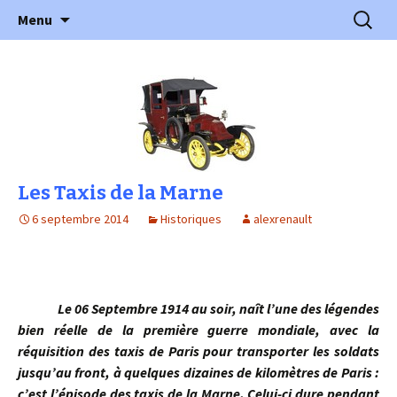
l'automobile ancienne : articles, historiques
Aller
Recherc
l'Automobile Ancienne
Menu
au
…
contenu
Les Taxis de la Marne
6 septembre 2014
Historiques
alexrenault
Le 06 Septembre 1914 au soir, naît l’une des légendes
bien réelle de la première guerre mondiale, avec la
réquisition des taxis de Paris pour transporter les soldats
jusqu’au front, à quelques dizaines de kilomètres de Paris :
c’est l’épisode des taxis de la Marne. Celui-ci dure pendant