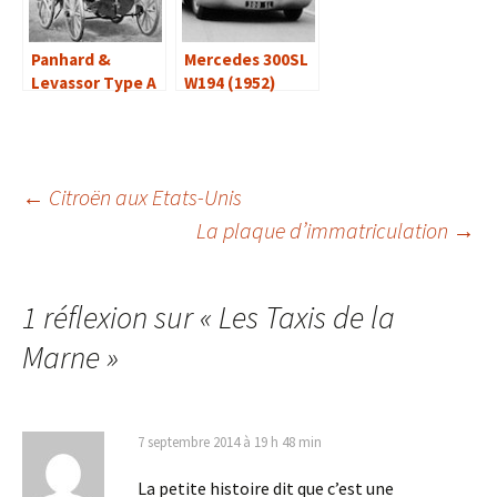
Panhard &
Mercedes 300SL
Levassor Type A
W194 (1952)
(1891-1896)
Navigation
←
Citroën aux Etats-Unis
La plaque d’immatriculation
→
des
1 réflexion sur «
Les Taxis de la
articles
Marne
»
7 septembre 2014 à 19 h 48 min
La petite histoire dit que c’est une