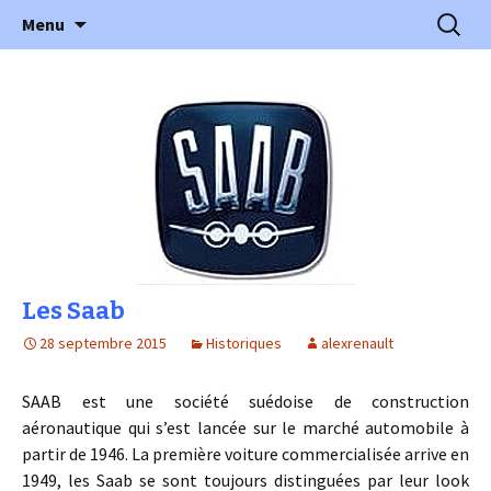
l'automobile ancienne : articles, historiques
Aller
Recherc
l'Automobile Ancienne
Menu
au
…
contenu
Les Saab
28 septembre 2015
Historiques
alexrenault
SAAB est une société suédoise de construction
aéronautique qui s’est lancée sur le marché automobile à
partir de 1946. La première voiture commercialisée arrive en
1949, les Saab se sont toujours distinguées par leur look