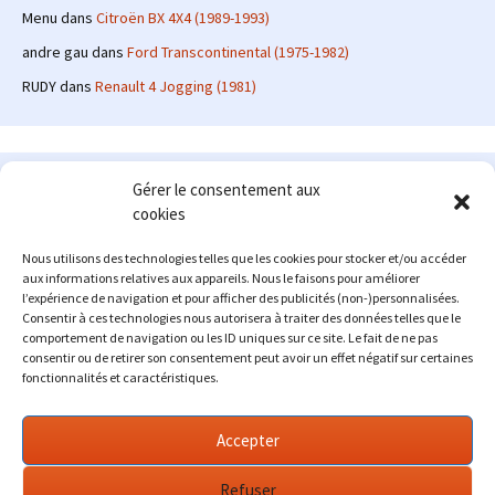
Menu
dans
Citroën BX 4X4 (1989-1993)
andre gau
dans
Ford Transcontinental (1975-1982)
RUDY
dans
Renault 4 Jogging (1981)
Le site en quelques mots
Gérer le consentement aux
cookies
Alexrenault
: passionné d'automobile ancienne depuis de
nombreuses années, j'ai commencé à partager ma passion sur
Nous utilisons des technologies telles que les cookies pour stocker et/ou accéder
internet à partir de 2009 au travers d'un blog qui a connu un relatif
aux informations relatives aux appareils. Nous le faisons pour améliorer
succès. Fin 2013, je décide de prendre mon autonomie et me lancer
l’expérience de navigation et pour afficher des publicités (non-)personnalisées.
avec mon propre site : l'Automobile Ancienne.
Consentir à ces technologies nous autorisera à traiter des données telles que le
comportement de navigation ou les ID uniques sur ce site. Le fait de ne pas
Me contacter : alex(at)lautomobileancienne.com
consentir ou de retirer son consentement peut avoir un effet négatif sur certaines
fonctionnalités et caractéristiques.
Accepter
Refuser