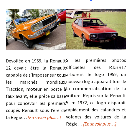
Si les premières photos
Dévoilée en 1969, la Renault
officielles des R15/R17
12 devait être la Renault
arborent le logo 1959, un
capable de s’imposer sur tous
nouveau logo apparait lors de
les marchés mondiaux.
la commercialisation de la
Traction, moteur en porte à
voiture. Repris sur la Renault
faux avant, elle prête sa base
5 en 1972, ce logo disparait
pour concevoir les premiers
rapidement des calandres et
coupés Renault sous l’ère de
volants des voitures de la
la Régie…
[En savoir plus…]
Régie…
[En savoir plus…]