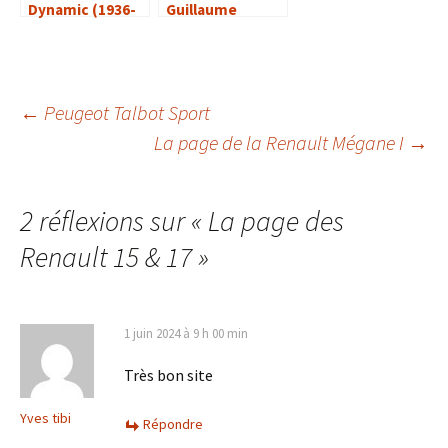
Dynamic (1936-
Guillaume
1940)
Busson
Navigation
←
Peugeot Talbot Sport
La page de la Renault Mégane I
→
des
2 réflexions sur «
La page des
articles
Renault 15 & 17
»
1 juin 2024 à 9 h 00 min
Très bon site
Yves tibi
Répondre