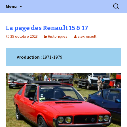
l'automobile ancienne : articles, historiques
Aller
Recherc
l'Automobile Ancienne
Menu
au
…
contenu
La page des Renault 15 & 17
25 octobre 2023
Historiques
alexrenault
Production :
1971-1979