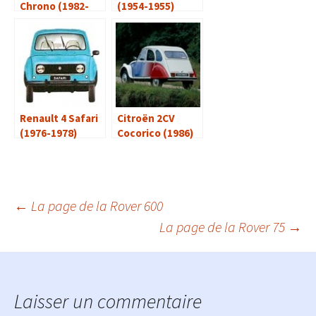
Chrono (1982-
(1954-1955)
1983)
Renault 4 Safari
Citroën 2CV
(1976-1978)
Cocorico (1986)
Navigation
←
La page de la Rover 600
La page de la Rover 75
→
des
articles
Laisser un commentaire