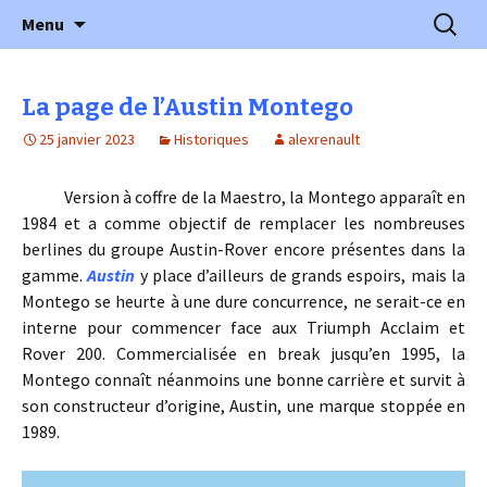
l'automobile ancienne : articles, historiques
Aller
Recherc
l'Automobile Ancienne
Menu
au
…
contenu
La page de l’Austin Montego
25 janvier 2023
Historiques
alexrenault
Version à coffre de la Maestro, la Montego apparaît en
1984 et a comme objectif de remplacer les nombreuses
berlines du groupe Austin-Rover encore présentes dans la
gamme.
Austin
y place d’ailleurs de grands espoirs, mais la
Montego se heurte à une dure concurrence, ne serait-ce en
interne pour commencer face aux Triumph Acclaim et
Rover 200. Commercialisée en break jusqu’en 1995, la
Montego connaît néanmoins une bonne carrière et survit à
son constructeur d’origine, Austin, une marque stoppée en
1989.