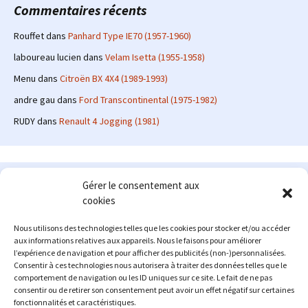
Commentaires récents
Rouffet
dans
Panhard Type IE70 (1957-1960)
laboureau lucien
dans
Velam Isetta (1955-1958)
Menu
dans
Citroën BX 4X4 (1989-1993)
andre gau
dans
Ford Transcontinental (1975-1982)
RUDY
dans
Renault 4 Jogging (1981)
Le site en quelques mots
Gérer le consentement aux
cookies
Alexrenault
: passionné d'automobile ancienne depuis de
nombreuses années, j'ai commencé à partager ma passion sur
Nous utilisons des technologies telles que les cookies pour stocker et/ou accéder
internet à partir de 2009 au travers d'un blog qui a connu un relatif
aux informations relatives aux appareils. Nous le faisons pour améliorer
succès. Fin 2013, je décide de prendre mon autonomie et me lancer
l’expérience de navigation et pour afficher des publicités (non-)personnalisées.
avec mon propre site : l'Automobile Ancienne.
Consentir à ces technologies nous autorisera à traiter des données telles que le
comportement de navigation ou les ID uniques sur ce site. Le fait de ne pas
Me contacter : alex(at)lautomobileancienne.com
consentir ou de retirer son consentement peut avoir un effet négatif sur certaines
fonctionnalités et caractéristiques.