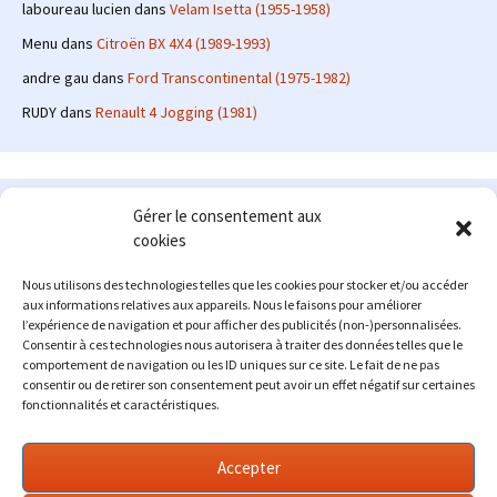
laboureau lucien
dans
Velam Isetta (1955-1958)
Menu
dans
Citroën BX 4X4 (1989-1993)
andre gau
dans
Ford Transcontinental (1975-1982)
RUDY
dans
Renault 4 Jogging (1981)
Le site en quelques mots
Gérer le consentement aux
cookies
Alexrenault
: passionné d'automobile ancienne depuis de
nombreuses années, j'ai commencé à partager ma passion sur
Nous utilisons des technologies telles que les cookies pour stocker et/ou accéder
internet à partir de 2009 au travers d'un blog qui a connu un relatif
aux informations relatives aux appareils. Nous le faisons pour améliorer
succès. Fin 2013, je décide de prendre mon autonomie et me lancer
l’expérience de navigation et pour afficher des publicités (non-)personnalisées.
avec mon propre site : l'Automobile Ancienne.
Consentir à ces technologies nous autorisera à traiter des données telles que le
comportement de navigation ou les ID uniques sur ce site. Le fait de ne pas
Me contacter : alex(at)lautomobileancienne.com
consentir ou de retirer son consentement peut avoir un effet négatif sur certaines
fonctionnalités et caractéristiques.
Accepter