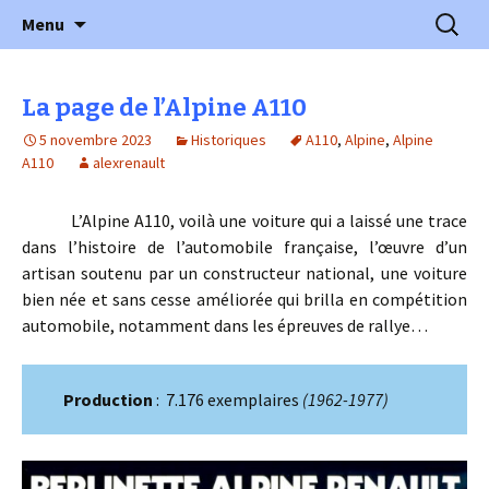
l'automobile ancienne : articles, historiques
Aller
Recherc
l'Automobile Ancienne
Menu
au
…
contenu
La page de l’Alpine A110
5 novembre 2023
Historiques
A110
,
Alpine
,
Alpine
A110
alexrenault
L’Alpine A110, voilà une voiture qui a laissé une trace
dans l’histoire de l’automobile française, l’œuvre d’un
artisan soutenu par un constructeur national, une voiture
bien née et sans cesse améliorée qui brilla en compétition
automobile, notamment dans les épreuves de rallye…
Production
: 7.176 exemplaires
(1962-1977)